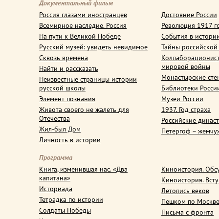
Документальный фильм
Россия глазами иностранцев
Достояние России
Всемирное наследие. Россия
Революция 1917 г
На пути к Великой Победе
События в истори
Русский музей: увидеть невидимое
Тайны российской
Сквозь времена
Коллаборационис
мировой войны
Найти и рассказать
Монастырские сте
Неизвестные страницы истории
русской школы
Библиотеки Росси
Элемент познания
Музеи России
Живота своего не жалеть для
1937. Год страха
Отечества
Российские динас
Жил-был Дом
Петергоф – жемчу
Личность в истории
Программа
Книга, изменившая нас. «Два
Киноистория. Обс
капитана»
Киноистория. Вст
Историада
Летопись веков
Тетрадка по истории
Пешком по Москв
Солдаты Победы
Письма с фронта