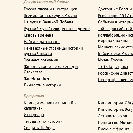
Документальный фильм
Россия глазами иностранцев
Достояние России
Всемирное наследие. Россия
Революция 1917 г
На пути к Великой Победе
События в истори
Русский музей: увидеть невидимое
Тайны российской
Сквозь времена
Коллаборационис
мировой войны
Найти и рассказать
Монастырские сте
Неизвестные страницы истории
русской школы
Библиотеки Росси
Элемент познания
Музеи России
Живота своего не жалеть для
1937. Год страха
Отечества
Российские динас
Жил-был Дом
Петергоф – жемчу
Личность в истории
Программа
Книга, изменившая нас. «Два
Киноистория. Обс
капитана»
Киноистория. Вст
Историада
Летопись веков
Тетрадка по истории
Пешком по Москв
Солдаты Победы
Письма с фронта