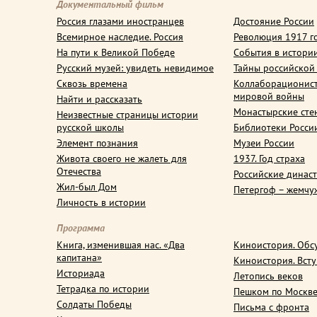
Документальный фильм
Россия глазами иностранцев
Достояние России
Всемирное наследие. Россия
Революция 1917 г
На пути к Великой Победе
События в истори
Русский музей: увидеть невидимое
Тайны российской
Сквозь времена
Коллаборационис
мировой войны
Найти и рассказать
Монастырские сте
Неизвестные страницы истории
русской школы
Библиотеки Росси
Элемент познания
Музеи России
Живота своего не жалеть для
1937. Год страха
Отечества
Российские динас
Жил-был Дом
Петергоф – жемчу
Личность в истории
Программа
Книга, изменившая нас. «Два
Киноистория. Обс
капитана»
Киноистория. Вст
Историада
Летопись веков
Тетрадка по истории
Пешком по Москв
Солдаты Победы
Письма с фронта