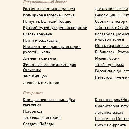
Документальный фильм
Россия глазами иностранцев
Достояние России
Всемирное наследие. Россия
Революция 1917 г
На пути к Великой Победе
События в истори
Русский музей: увидеть невидимое
Тайны российской
Сквозь времена
Коллаборационис
мировой войны
Найти и рассказать
Монастырские сте
Неизвестные страницы истории
русской школы
Библиотеки Росси
Элемент познания
Музеи России
Живота своего не жалеть для
1937. Год страха
Отечества
Российские динас
Жил-был Дом
Петергоф – жемчу
Личность в истории
Программа
Книга, изменившая нас. «Два
Киноистория. Обс
капитана»
Киноистория. Вст
Историада
Летопись веков
Тетрадка по истории
Пешком по Москв
Солдаты Победы
Письма с фронта