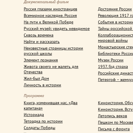
Документальный фильм
Россия глазами иностранцев
Достояние России
Всемирное наследие. Россия
Революция 1917 г
На пути к Великой Победе
События в истори
Русский музей: увидеть невидимое
Тайны российской
Сквозь времена
Коллаборационис
мировой войны
Найти и рассказать
Монастырские сте
Неизвестные страницы истории
русской школы
Библиотеки Росси
Элемент познания
Музеи России
Живота своего не жалеть для
1937. Год страха
Отечества
Российские динас
Жил-был Дом
Петергоф – жемчу
Личность в истории
Программа
Книга, изменившая нас. «Два
Киноистория. Обс
капитана»
Киноистория. Вст
Историада
Летопись веков
Тетрадка по истории
Пешком по Москв
Солдаты Победы
Письма с фронта