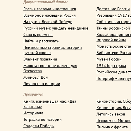
Документальный фильм
Россия глазами иностранцев
Достояние России
Всемирное наследие. Россия
Революция 1917 г
На пути к Великой Победе
События в истори
Русский музей: увидеть невидимое
Тайны российской
Сквозь времена
Коллаборационис
мировой войны
Найти и рассказать
Монастырские сте
Неизвестные страницы истории
русской школы
Библиотеки Росси
Элемент познания
Музеи России
Живота своего не жалеть для
1937. Год страха
Отечества
Российские динас
Жил-был Дом
Петергоф – жемчу
Личность в истории
Программа
Книга, изменившая нас. «Два
Киноистория. Обс
капитана»
Киноистория. Вст
Историада
Летопись веков
Тетрадка по истории
Пешком по Москв
Солдаты Победы
Письма с фронта