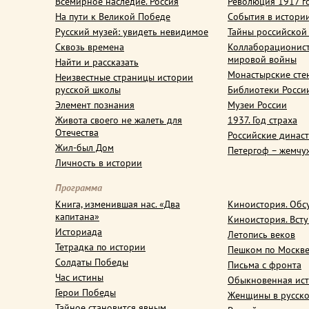
Всемирное наследие. Россия
Революция 1917 г
На пути к Великой Победе
События в истори
Русский музей: увидеть невидимое
Тайны российской
Сквозь времена
Коллаборационис
мировой войны
Найти и рассказать
Монастырские сте
Неизвестные страницы истории
русской школы
Библиотеки Росси
Элемент познания
Музеи России
Живота своего не жалеть для
1937. Год страха
Отечества
Российские динас
Жил-был Дом
Петергоф – жемчу
Личность в истории
Программа
Книга, изменившая нас. «Два
Киноистория. Обс
капитана»
Киноистория. Вст
Историада
Летопись веков
Тетрадка по истории
Пешком по Москв
Солдаты Победы
Письма с фронта
Час истины
Обыкновенная ис
Герои Победы
Женщины в русско
Тайное становится явным