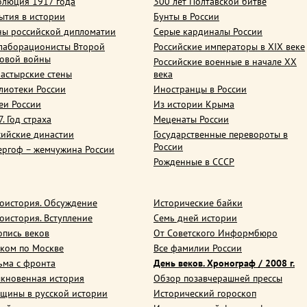
олюция 1917 года
300 лет Полтавской битве
ытия в истории
Бунты в России
ны российской дипломатии
Серые кардиналы России
лаборационисты Второй
Российские императоры в XIX веке
овой войны
Российские военные в начале ХХ
астырские стены
века
лиотеки России
Иностранцы в России
еи России
Из истории Крыма
. Год страха
Меценаты России
сийские династии
Государственные перевороты в
России
ергоф – жемчужина России
Рожденные в СССР
оистория. Обсуждение
Исторические байки
оистория. Вступление
Семь дней истории
опись веков
От Советского Информбюро
ком по Москве
Все фамилии России
ьма с фронта
День веков. Хронограф / 2008 г.
кновенная история
Обзор позавчерашней прессы
щины в русской истории
Исторический гороскоп