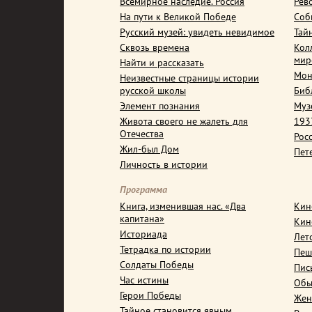
Всемирное наследие. Россия
Рев
На пути к Великой Победе
Соб
Русский музей: увидеть невидимое
Тай
Сквозь времена
Кол
мир
Найти и рассказать
Мон
Неизвестные страницы истории
русской школы
Биб
Элемент познания
Муз
Живота своего не жалеть для
1937
Отечества
Рос
Жил-был Дом
Пет
Личность в истории
Программа
Книга, изменившая нас. «Два
Кин
капитана»
Кин
Историада
Лет
Тетрадка по истории
Пеш
Солдаты Победы
Пис
Час истины
Обы
Герои Победы
Жен
Тайное становится явным