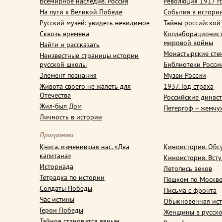
Всемирное наследие. Россия
Революция 1917 г
На пути к Великой Победе
События в истори
Русский музей: увидеть невидимое
Тайны российской
Сквозь времена
Коллаборационис
мировой войны
Найти и рассказать
Монастырские сте
Неизвестные страницы истории
русской школы
Библиотеки Росси
Элемент познания
Музеи России
Живота своего не жалеть для
1937. Год страха
Отечества
Российские динас
Жил-был Дом
Петергоф – жемчу
Личность в истории
Программа
Книга, изменившая нас. «Два
Киноистория. Обс
капитана»
Киноистория. Вст
Историада
Летопись веков
Тетрадка по истории
Пешком по Москв
Солдаты Победы
Письма с фронта
Час истины
Обыкновенная ис
Герои Победы
Женщины в русско
Тайное становится явным