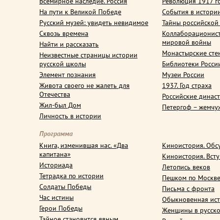
Всемирное наследие. Россия
Революция 1917 г
На пути к Великой Победе
События в истори
Русский музей: увидеть невидимое
Тайны российской
Сквозь времена
Коллаборационис
мировой войны
Найти и рассказать
Монастырские сте
Неизвестные страницы истории
русской школы
Библиотеки Росси
Элемент познания
Музеи России
Живота своего не жалеть для
1937. Год страха
Отечества
Российские динас
Жил-был Дом
Петергоф – жемчу
Личность в истории
Программа
Книга, изменившая нас. «Два
Киноистория. Обс
капитана»
Киноистория. Вст
Историада
Летопись веков
Тетрадка по истории
Пешком по Москв
Солдаты Победы
Письма с фронта
Час истины
Обыкновенная ис
Герои Победы
Женщины в русско
Тайное становится явным