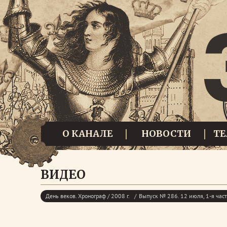
О КАНАЛЕ
НОВОСТИ
Т
ВИДЕО
День веков. Хронограф / 2008 г.
Выпуск № 286. 12 июля, 1-я час