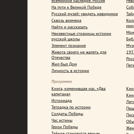
Всемирное наследие. Россия
Рев
На пути к Великой Победе
Соб
Русский музей: увидеть невидимое
Тай
Сквозь времена
Кол
мир
Найти и рассказать
Мон
Неизвестные страницы истории
русской школы
Биб
Элемент познания
Муз
Живота своего не жалеть для
1937
Отечества
Рос
Жил-был Дом
Пет
Личность в истории
Программа
Книга, изменившая нас. «Два
Кин
капитана»
Кин
Историада
Лет
Тетрадка по истории
Пеш
Солдаты Победы
Пис
Час истины
Обы
Герои Победы
Жен
Тайное становится явным