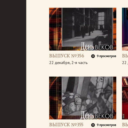
ВЫПУСК №356
В
9 просмотров
22 декабря, 2-я часть
22 
ВЫПУСК №355
В
9 просмотров