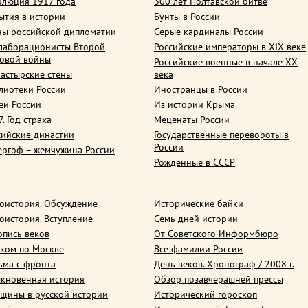
олюция 1917 года
300 лет Полтавской битве
ытия в истории
Бунты в России
ны российской дипломатии
Серые кардиналы России
лаборационисты Второй
Российские императоры в XIX веке
овой войны
Российские военные в начале ХХ
астырские стены
века
лиотеки России
Иностранцы в России
еи России
Из истории Крыма
. Год страха
Меценаты России
сийские династии
Государственные перевороты в
России
ергоф – жемчужина России
Рожденные в СССР
оистория. Обсуждение
Исторические байки
оистория. Вступление
Семь дней истории
опись веков
От Советского Информбюро
ком по Москве
Все фамилии России
ьма с фронта
День веков. Хронограф / 2008 г.
кновенная история
Обзор позавчерашней прессы
щины в русской истории
Исторический гороскоп