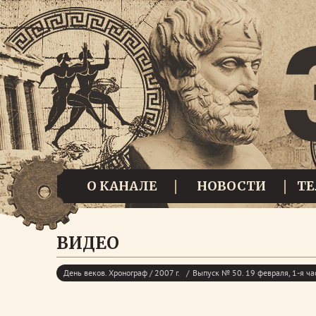
О КАНАЛЕ
НОВОСТИ
Т
ВИДЕО
День веков. Хронограф / 2007 г.
Выпуск № 50. 19 февраля, 1-я ча