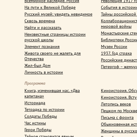
Всемирное наследие. Россия
Революция 1917 г
На пути к Великой Победе
События в истори
Русский музей: увидеть невидимое
Тайны российской
Сквозь времена
Коллаборационис
мировой войны
Найти и рассказать
Монастырские сте
Неизвестные страницы истории
русской школы
Библиотеки Росси
Элемент познания
Музеи России
Живота своего не жалеть для
1937. Год страха
Отечества
Российские динас
Жил-был Дом
Петергоф – жемчу
Личность в истории
Программа
Книга, изменившая нас. «Два
Киноистория. Обс
капитана»
Киноистория. Вст
Историада
Летопись веков
Тетрадка по истории
Пешком по Москв
Солдаты Победы
Письма с фронта
Час истины
Обыкновенная ис
Герои Победы
Женщины в русско
Тайное становится явным