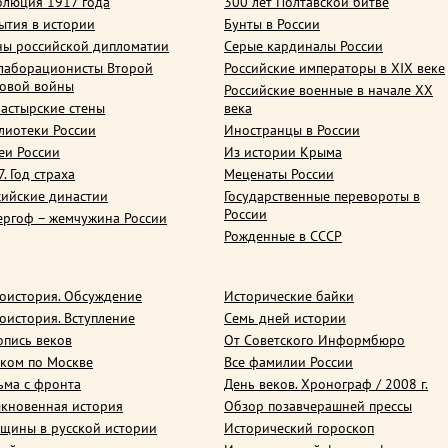
олюция 1917 года
300 лет Полтавской битве
ытия в истории
Бунты в России
ны российской дипломатии
Серые кардиналы России
лаборационисты Второй
Российские императоры в XIX веке
овой войны
Российские военные в начале ХХ
астырские стены
века
лиотеки России
Иностранцы в России
еи России
Из истории Крыма
. Год страха
Меценаты России
сийские династии
Государственные перевороты в
России
ергоф – жемчужина России
Рожденные в СССР
оистория. Обсуждение
Исторические байки
оистория. Вступление
Семь дней истории
опись веков
От Советского Информбюро
ком по Москве
Все фамилии России
ьма с фронта
День веков. Хронограф / 2008 г.
кновенная история
Обзор позавчерашней прессы
щины в русской истории
Исторический гороскоп