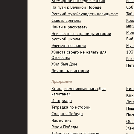
Всемирное наследие. Россия
Рев
На пути к Великой Победе
Соб
Русский музей: увидеть невидимое
Тай
Сквозь времена
Кол
мир
Найти и рассказать
Мон
Неизвестные страницы истории
русской школы
Биб
Элемент познания
Муз
Живота своего не жалеть для
1937
Отечества
Рос
Жил-был Дом
Пет
Личность в истории
Программа
Книга, изменившая нас. «Два
Кин
капитана»
Кин
Историада
Лет
Тетрадка по истории
Пеш
Солдаты Победы
Пис
Час истины
Обы
Герои Победы
Жен
Тайное становится явным