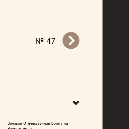
№ 47
prev
Великая Отечественная Война на
Черном море