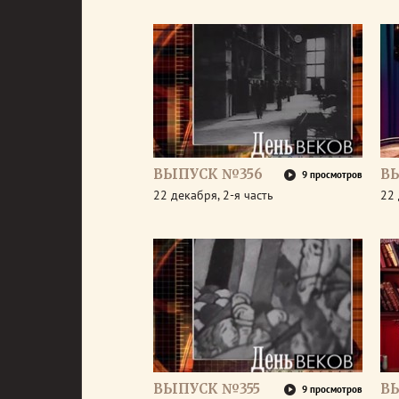
ВЫПУСК №356
В
9 просмотров
22 декабря, 2-я часть
22 
ВЫПУСК №355
В
9 просмотров