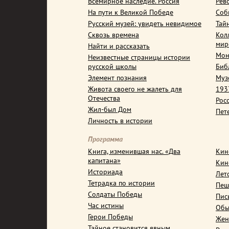
Всемирное наследие. Россия
Рев
На пути к Великой Победе
Соб
Русский музей: увидеть невидимое
Тай
Сквозь времена
Кол
мир
Найти и рассказать
Мон
Неизвестные страницы истории
русской школы
Биб
Элемент познания
Муз
Живота своего не жалеть для
1937
Отечества
Рос
Жил-был Дом
Пет
Личность в истории
Программа
Книга, изменившая нас. «Два
Кин
капитана»
Кин
Историада
Лет
Тетрадка по истории
Пеш
Солдаты Победы
Пис
Час истины
Обы
Герои Победы
Жен
Тайное становится явным