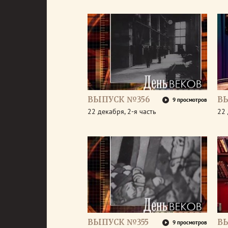
ВЫПУСК №356
В
9 просмотров
22 декабря, 2-я часть
22 
ВЫПУСК №355
В
9 просмотров