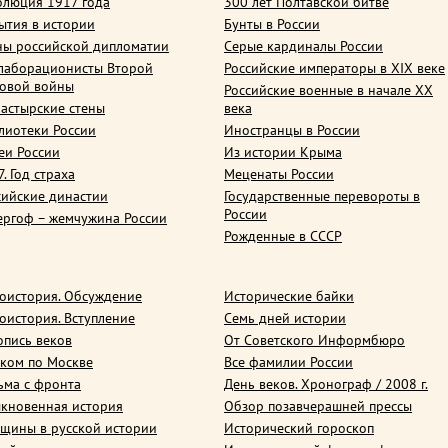
олюция 1917 года
300 лет Полтавской битве
ытия в истории
Бунты в России
ны российской дипломатии
Серые кардиналы России
лаборационисты Второй
Российские императоры в XIX веке
овой войны
Российские военные в начале ХХ
астырские стены
века
лиотеки России
Иностранцы в России
еи России
Из истории Крыма
. Год страха
Меценаты России
сийские династии
Государственные перевороты в
России
ергоф – жемчужина России
Рожденные в СССР
оистория. Обсуждение
Исторические байки
оистория. Вступление
Семь дней истории
опись веков
От Советского Информбюро
ком по Москве
Все фамилии России
ьма с фронта
День веков. Хронограф / 2008 г.
кновенная история
Обзор позавчерашней прессы
щины в русской истории
Исторический гороскоп