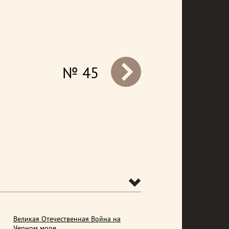
№ 45
prev
Великая Отечественная Война на
Черном море