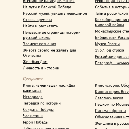
Всемирное наследие. Россия
Революция 1917 г
На пути к Великой Победе
События в истори
Русский музей: увидеть невидимое
Тайны российской
Сквозь времена
Коллаборационис
мировой войны
Найти и рассказать
Монастырские сте
Неизвестные страницы истории
русской школы
Библиотеки Росси
Элемент познания
Музеи России
Живота своего не жалеть для
1937. Год страха
Отечества
Российские динас
Жил-был Дом
Петергоф – жемчу
Личность в истории
Программа
Книга, изменившая нас. «Два
Киноистория. Обс
капитана»
Киноистория. Вст
Историада
Летопись веков
Тетрадка по истории
Пешком по Москв
Солдаты Победы
Письма с фронта
Час истины
Обыкновенная ис
Герои Победы
Женщины в русско
Тайное становится явным