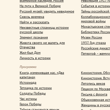
Всемирное наследие. Россия
Революция 1917 г
На пути к Великой Победе
События в истори
Русский музей: увидеть невидимое
Тайны российской
Сквозь времена
Коллаборационис
мировой войны
Найти и рассказать
Монастырские сте
Неизвестные страницы истории
русской школы
Библиотеки Росси
Элемент познания
Музеи России
Живота своего не жалеть для
1937. Год страха
Отечества
Российские динас
Жил-был Дом
Петергоф – жемчу
Личность в истории
Программа
Книга, изменившая нас. «Два
Киноистория. Обс
капитана»
Киноистория. Вст
Историада
Летопись веков
Тетрадка по истории
Пешком по Москв
Солдаты Победы
Письма с фронта
Час истины
Обыкновенная ис
Герои Победы
Женщины в русско
Тайное становится явным