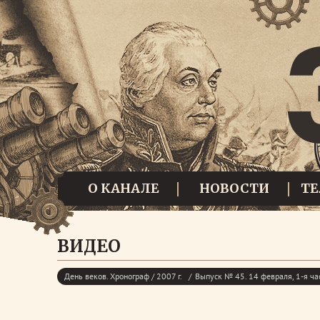
О КАНАЛЕ
НОВОСТИ
Т
ВИДЕО
День веков. Хронограф / 2007 г.
Выпуск № 45. 14 февраля, 1-я ча