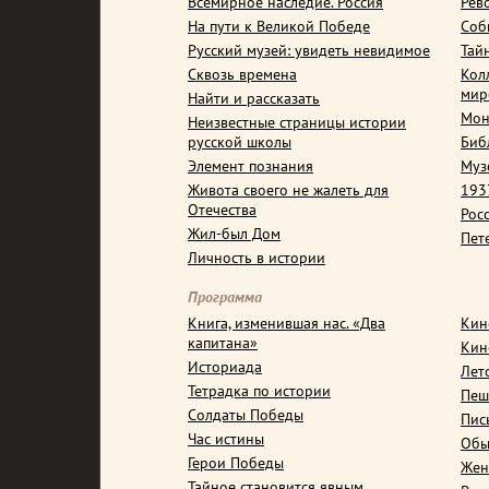
Всемирное наследие. Россия
Рев
На пути к Великой Победе
Соб
Русский музей: увидеть невидимое
Тай
Сквозь времена
Кол
мир
Найти и рассказать
Мон
Неизвестные страницы истории
русской школы
Биб
Элемент познания
Муз
Живота своего не жалеть для
1937
Отечества
Рос
Жил-был Дом
Пет
Личность в истории
Программа
Книга, изменившая нас. «Два
Кин
капитана»
Кин
Историада
Лет
Тетрадка по истории
Пеш
Солдаты Победы
Пис
Час истины
Обы
Герои Победы
Жен
Тайное становится явным