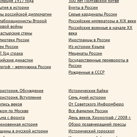
олюция 1917 года
300 лет Полтавской битве
ытия в истории
Бунты в России
ны российской дипломатии
Серые кардиналы России
лаборационисты Второй
Российские императоры в XIX веке
овой войны
Российские военные в начале ХХ
астырские стены
века
лиотеки России
Иностранцы в России
еи России
Из истории Крыма
. Год страха
Меценаты России
сийские династии
Государственные перевороты в
России
ергоф – жемчужина России
Рожденные в СССР
оистория. Обсуждение
Исторические байки
оистория. Вступление
Семь дней истории
опись веков
От Советского Информбюро
ком по Москве
Все фамилии России
ьма с фронта
День веков. Хронограф / 2008 г.
кновенная история
Обзор позавчерашней прессы
щины в русской истории
Исторический гороскоп