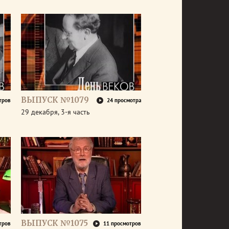
ВЫПУСК №1079
тров
24 просмотра
29 декабря, 3-я часть
ВЫПУСК №1075
тров
11 просмотров