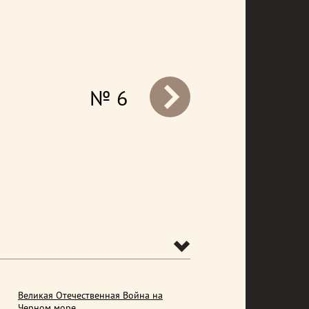
№ 6
prev
Великая Отечественная Война на
Черном море