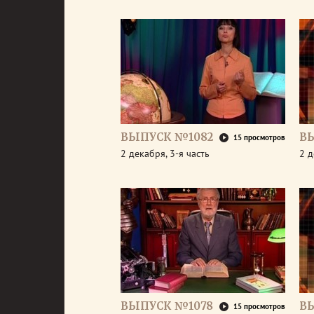
ВЫПУСК №1082
В
15 просмотров
2 декабря, 3-я часть
2 д
ВЫПУСК №1078
В
15 просмотров