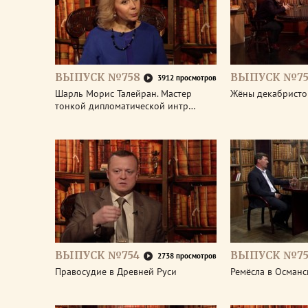
ВЫПУСК №758
ВЫПУСК №75
3912 просмотров
Шарль Морис Талейран. Мастер
Жёны декабристо
тонкой дипломатической интр…
ВЫПУСК №754
ВЫПУСК №75
2738 просмотров
Правосудие в Древней Руси
Ремёсла в Османс