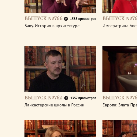
ВЫПУСК №766
ВЫПУСК №76
1585 просмотров
Баку. История в архитектуре
Императрица Авс
ВЫПУСК №762
ВЫПУСК №76
1357 просмотров
Ланкастерские школы в России
Европа: Злата Пр