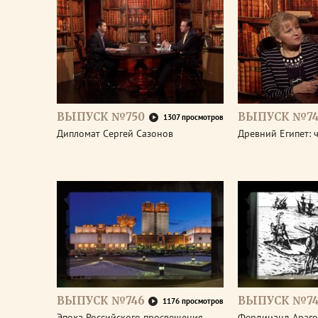
ВЫПУСК №750
ВЫПУСК №74
1307 просмотров
Дипломат Сергей Сазонов
Древний Египет: 
ВЫПУСК №746
ВЫПУСК №74
1176 просмотров
Эпоха Российского просвещения.
Фердинанд Араго