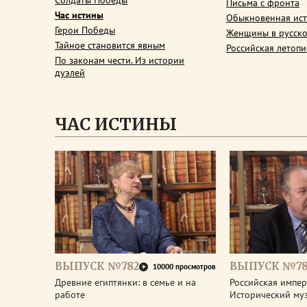
Солдаты Победы
Письма с фронта
Час истины
Обыкновенная ис
Герои Победы
Женщины в русско
Тайное становится явным
Российская летопи
По законам чести. Из истории
дуэлей
ЧАС ИСТИНЫ
ВЫПУСК №782
ВЫПУСК №78
10000 просмотров
Древние египтянки: в семье и на
Российская импери
работе
Исторический му