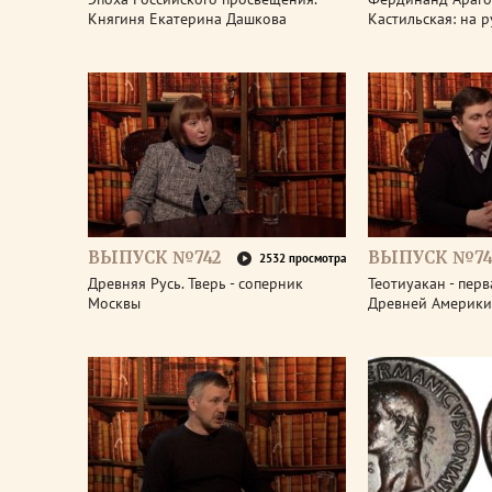
Княгиня Екатерина Дашкова
Кастильская: на 
ВЫПУСК №742
ВЫПУСК №74
2532 просмотра
Древняя Русь. Тверь - соперник
Теотиуакан - пер
Москвы
Древней Америки