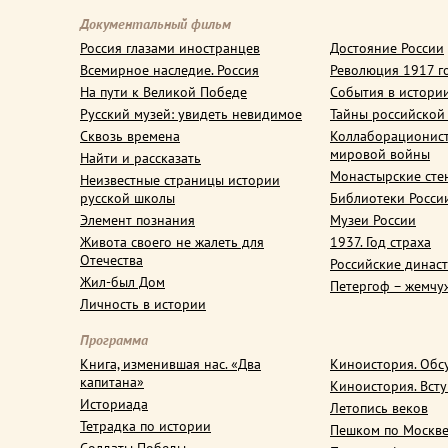
Документальный фильм
Россия глазами иностранцев
Достояние России
Всемирное наследие. Россия
Революция 1917 г
На пути к Великой Победе
События в истори
Русский музей: увидеть невидимое
Тайны российской
Сквозь времена
Коллаборационис
мировой войны
Найти и рассказать
Монастырские сте
Неизвестные страницы истории
русской школы
Библиотеки Росси
Элемент познания
Музеи России
Живота своего не жалеть для
1937. Год страха
Отечества
Российские динас
Жил-был Дом
Петергоф – жемчу
Личность в истории
Программа
Книга, изменившая нас. «Два
Киноистория. Обс
капитана»
Киноистория. Вст
Историада
Летопись веков
Тетрадка по истории
Пешком по Москв