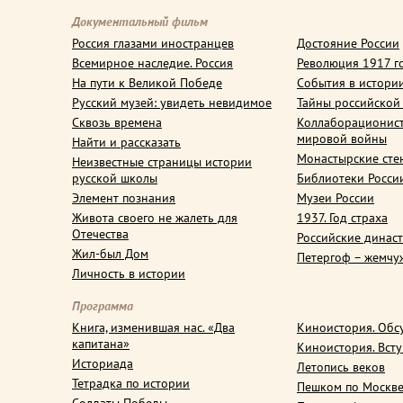
Документальный фильм
Россия глазами иностранцев
Достояние России
Всемирное наследие. Россия
Революция 1917 г
На пути к Великой Победе
События в истори
Русский музей: увидеть невидимое
Тайны российской
Сквозь времена
Коллаборационис
мировой войны
Найти и рассказать
Монастырские сте
Неизвестные страницы истории
русской школы
Библиотеки Росси
Элемент познания
Музеи России
Живота своего не жалеть для
1937. Год страха
Отечества
Российские динас
Жил-был Дом
Петергоф – жемчу
Личность в истории
Программа
Книга, изменившая нас. «Два
Киноистория. Обс
капитана»
Киноистория. Вст
Историада
Летопись веков
Тетрадка по истории
Пешком по Москв