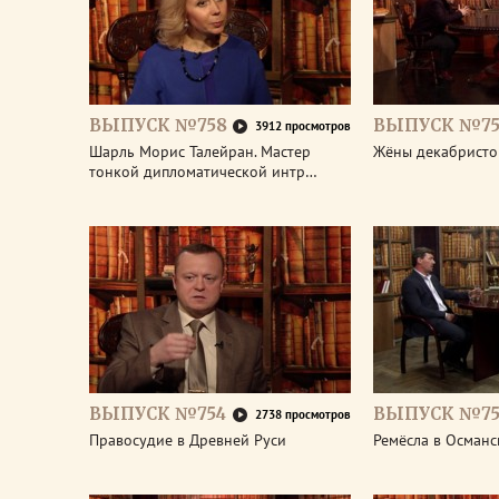
ВЫПУСК №758
ВЫПУСК №75
3912 просмотров
Шарль Морис Талейран. Мастер
Жёны декабристо
тонкой дипломатической интр…
ВЫПУСК №754
ВЫПУСК №75
2738 просмотров
Правосудие в Древней Руси
Ремёсла в Османс