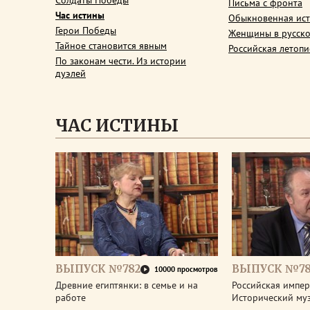
Солдаты Победы
Письма с фронта
Час истины
Обыкновенная ис
Герои Победы
Женщины в русско
Тайное становится явным
Российская летопи
По законам чести. Из истории
дуэлей
ЧАС ИСТИНЫ
ВЫПУСК №782
ВЫПУСК №78
10000 просмотров
Древние египтянки: в семье и на
Российская импери
работе
Исторический му