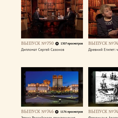
ВЫПУСК №750
ВЫПУСК №74
1307 просмотров
Дипломат Сергей Сазонов
Древний Египет: 
ВЫПУСК №746
ВЫПУСК №74
1176 просмотров
Эпоха Российского просвещения.
Фердинанд Араго