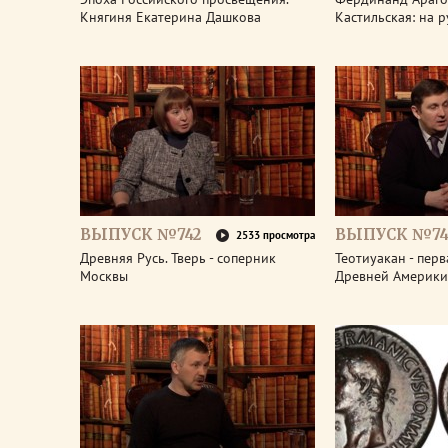
Княгиня Екатерина Дашкова
Кастильская: на 
ВЫПУСК №742
ВЫПУСК №74
2533 просмотра
Древняя Русь. Тверь - соперник
Теотиуакан - пер
Москвы
Древней Америки