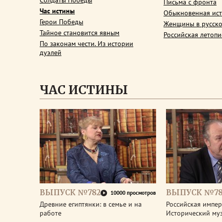
Солдаты Победы
Письма с фронта
Час истины
Обыкновенная ис
Герои Победы
Женщины в русско
Тайное становится явным
Российская летопи
По законам чести. Из истории
дуэлей
ЧАС ИСТИНЫ
ВЫПУСК №782
ВЫПУСК №78
10000 просмотров
Древние египтянки: в семье и на
Российская импери
работе
Исторический му