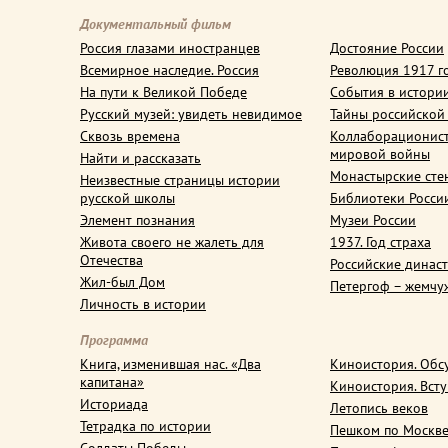
Документальный фильм
Россия глазами иностранцев
Достояние России
Всемирное наследие. Россия
Революция 1917 г
На пути к Великой Победе
События в истори
Русский музей: увидеть невидимое
Тайны российской
Сквозь времена
Коллаборационис
мировой войны
Найти и рассказать
Монастырские сте
Неизвестные страницы истории
русской школы
Библиотеки Росси
Элемент познания
Музеи России
Живота своего не жалеть для
1937. Год страха
Отечества
Российские динас
Жил-был Дом
Петергоф – жемчу
Личность в истории
Программа
Книга, изменившая нас. «Два
Киноистория. Обс
капитана»
Киноистория. Вст
Историада
Летопись веков
Тетрадка по истории
Пешком по Москв