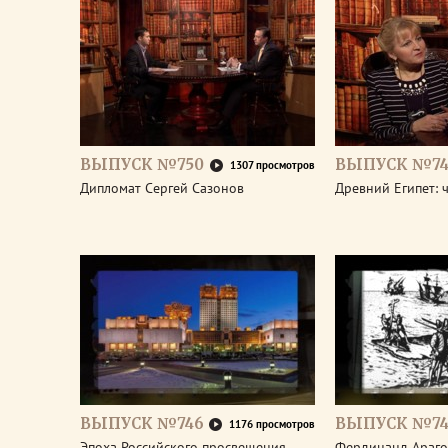
ВЫПУСК №750
ВЫПУСК №74
1307 просмотров
Дипломат Сергей Сазонов
Древний Египет: 
ВЫПУСК №746
ВЫПУСК №74
1176 просмотров
Эпоха Российского просвещения.
Фердинанд Араго