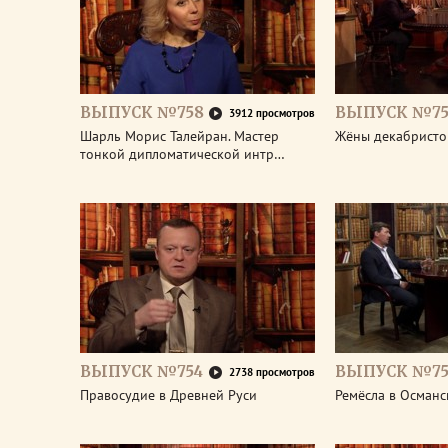
ВЫПУСК №758
ВЫПУСК №75
3912 просмотров
Шарль Морис Талейран. Мастер
Жёны декабристо
тонкой дипломатической интр…
ВЫПУСК №754
ВЫПУСК №75
2738 просмотров
Правосудие в Древней Руси
Ремёсла в Османс