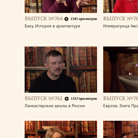
ВЫПУСК №766
ВЫПУСК №76
1585 просмотров
Баку. История в архитектуре
Императрица Авс
ВЫПУСК №762
ВЫПУСК №76
1357 просмотров
Ланкастерские школы в России
Европа: Злата Пр