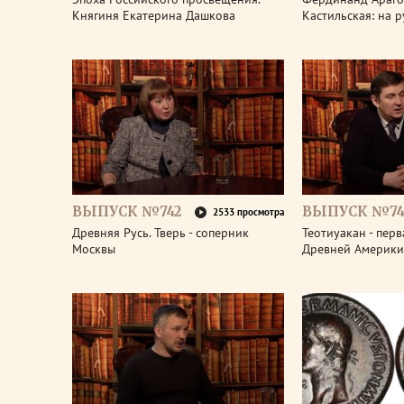
Княгиня Екатерина Дашкова
Кастильская: на 
ВЫПУСК №742
ВЫПУСК №74
2533 просмотра
Древняя Русь. Тверь - соперник
Теотиуакан - пер
Москвы
Древней Америки