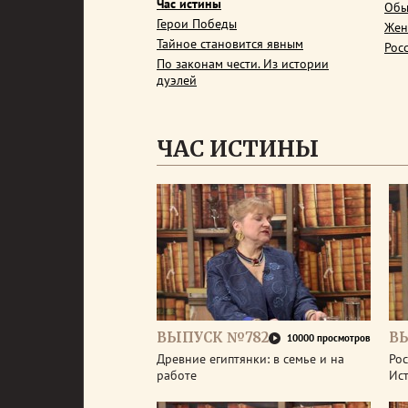
Час истины
Обы
Герои Победы
Жен
Тайное становится явным
Рос
По законам чести. Из истории
дуэлей
ЧАС ИСТИНЫ
ВЫПУСК №782
В
10000 просмотров
Древние египтянки: в семье и на
Рос
работе
Ис