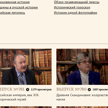
кновенная история
Обзор позавчерашней прессы
щины в русской истории
Исторический гороскоп
сийская летопись
История одной фотографии
ЫПУСК №781
ВЫПУСК №780
1279 просмотров
1887 просмо
сийская империя, век XIX.
Древняя Скандинавия: колдовств
торический музей
магия