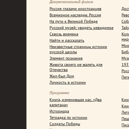
Документальный фильм
Россия глазами иностранцев
Дос
Всемирное наследие. Россия
Рев
На пути к Великой Победе
Соб
Русский музей: увидеть невидимое
Тай
Сквозь времена
Кол
мир
Найти и рассказать
Мон
Неизвестные страницы истории
русской школы
Биб
Элемент познания
Муз
Живота своего не жалеть для
1937
Отечества
Рос
Жил-был Дом
Пет
Личность в истории
Программа
Книга, изменившая нас. «Два
Кин
капитана»
Кин
Историада
Лет
Тетрадка по истории
Пеш
Солдаты Победы
Пис