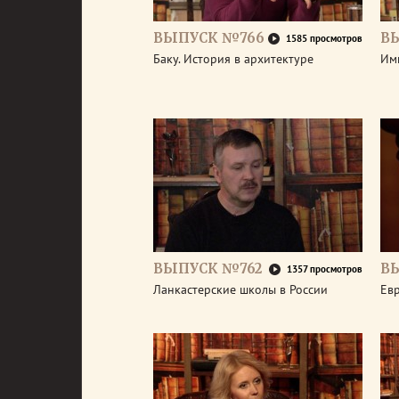
ВЫПУСК №766
В
1585 просмотров
Баку. История в архитектуре
Им
ВЫПУСК №762
В
1357 просмотров
Ланкастерские школы в России
Евр