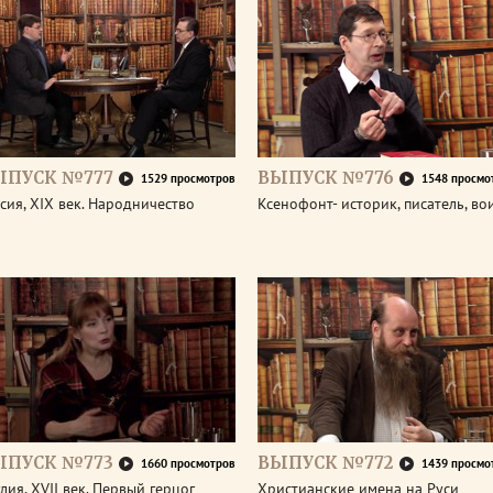
ЫПУСК №777
ВЫПУСК №776
1529 просмотров
1548 просмо
сия, XIX век. Народничество
Ксенофонт- историк, писатель, во
ЫПУСК №773
ВЫПУСК №772
1660 просмотров
1439 просмо
лия, XVII век. Первый герцог
Христианские имена на Руси