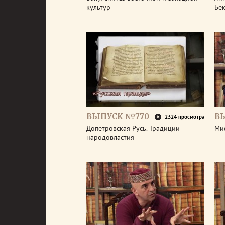
культур
Бе
ВЫПУСК №770
В
2324 просмотра
Допетровская Русь. Традиции
Ми
народовластия