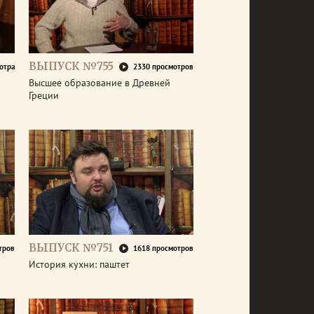
ВЫПУСК №755
отра
2330 просмотров
Высшее образование в Древней
Греции
ВЫПУСК №751
тров
1618 просмотров
История кухни: паштет