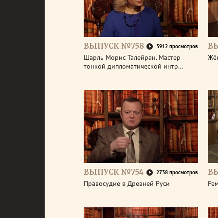
ВЫПУСК №758
В
3912 просмотров
Шарль Морис Талейран. Мастер
Жё
тонкой дипломатической интр…
ВЫПУСК №754
В
2738 просмотров
Правосудие в Древней Руси
Ре