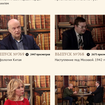
кингем
ЫПУСК №769
ВЫПУСК №768
2447 просмотров
2673 просм
фология Китая
Наступление под Москвой. 1942 