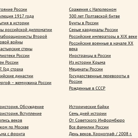
тояние России
Сражения с Наполеоном
олюция 1917 года
300 лет Полтавской битве
ытия в истории
Бунты в России
ны российской дипломатии
Серые кардиналы России
лаборационисты Второй
Российские императоры в XIX веке
овой войны
Российские военные в начале ХХ
астырские стены
века
лиотеки России
Иностранцы в России
еи России
Из истории Крыма
. Год страха
Меценаты России
сийские династии
Государственные перевороты в
России
ергоф – жемчужина России
Рожденные в СССР
оистория. Обсуждение
Исторические байки
оистория. Вступление
Семь дней истории
опись веков
От Советского Информбюро
ком по Москве
Все фамилии России
ьма с фронта
День веков. Хронограф / 2008 г.