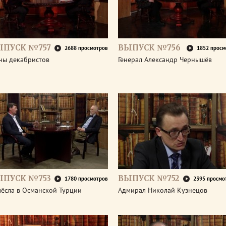
ЫПУСК №757
ВЫПУСК №756
2688 просмотров
1852 просм
ны декабристов
Генерал Александр Чернышёв
ЫПУСК №753
ВЫПУСК №752
1780 просмотров
2395 просмо
мёсла в Османской Турции
Адмирал Николай Кузнецов