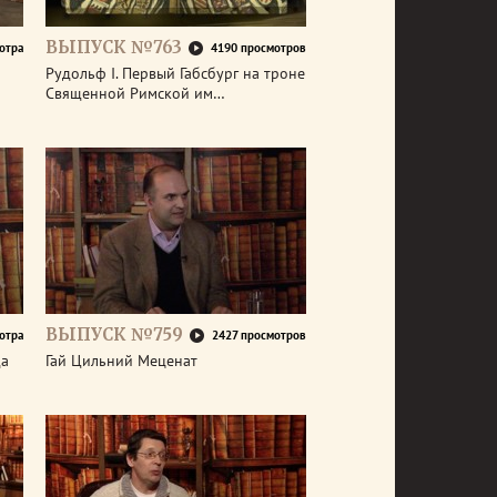
ВЫПУСК №763
отра
4190 просмотров
р
Рудольф I. Первый Габсбург на троне
Священной Римской им…
ВЫПУСК №759
отра
2427 просмотров
да
Гай Цильний Меценат