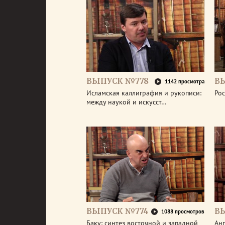
ВЫПУСК №778
В
1142 просмотра
Исламская каллиграфия и рукописи:
Рос
между наукой и искусст…
ВЫПУСК №774
В
1088 просмотров
Баку: синтез восточной и западной
Анг