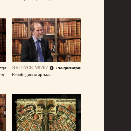
ВЫПУСК №767
отра
2766 просмотров
год
Непобедимая армада