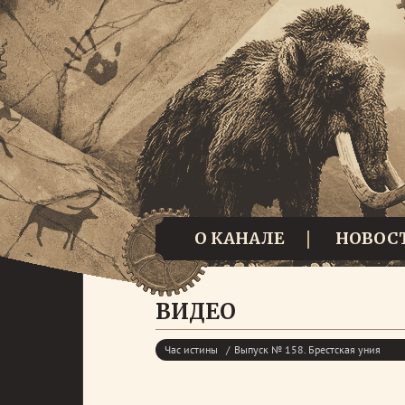
О КАНАЛЕ
НОВОС
ВИДЕО
Час истины
Выпуск № 158. Брестская уния