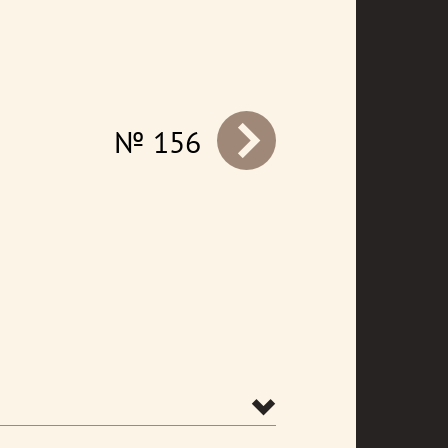
№ 156
prev