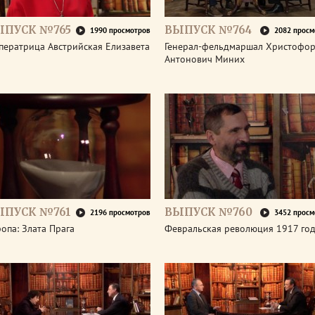
ЫПУСК №765
ВЫПУСК №764
1990 просмотров
2082 просм
ператрица Австрийская Елизавета
Генерал-фельдмаршал Христофо
Антонович Миних
ЫПУСК №761
ВЫПУСК №760
2196 просмотров
3452 просм
опа: Злата Прага
Февральская революция 1917 го