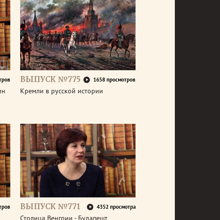
ВЫПУСК №775
тров
1658 просмотров
ин
Кремли в русской истории
ВЫПУСК №771
тров
4352 просмотра
Столица Венгрии - Будапешт