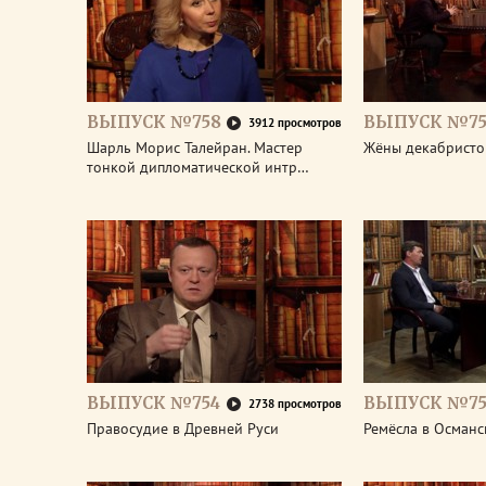
ВЫПУСК №758
ВЫПУСК №75
3912 просмотров
Шарль Морис Талейран. Мастер
Жёны декабристо
тонкой дипломатической интр…
ВЫПУСК №754
ВЫПУСК №75
2738 просмотров
Правосудие в Древней Руси
Ремёсла в Османс