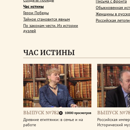
Солдаты Победы
Письма с фронта
Час истины
Обыкновенная ис
Герои Победы
Женщины в русско
Тайное становится явным
Российская летопи
По законам чести. Из истории
дуэлей
ЧАС ИСТИНЫ
ВЫПУСК №782
ВЫПУСК №78
10000 просмотров
Древние египтянки: в семье и на
Российская импери
работе
Исторический му