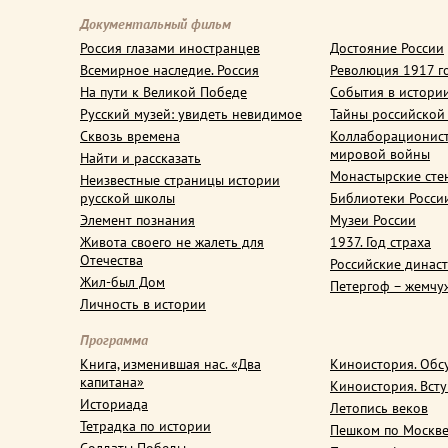
Документальный фильм
Россия глазами иностранцев
Достояние России
Всемирное наследие. Россия
Революция 1917 г
На пути к Великой Победе
События в истори
Русский музей: увидеть невидимое
Тайны российской
Сквозь времена
Коллаборационис
мировой войны
Найти и рассказать
Монастырские сте
Неизвестные страницы истории
русской школы
Библиотеки Росси
Элемент познания
Музеи России
Живота своего не жалеть для
1937. Год страха
Отечества
Российские динас
Жил-был Дом
Петергоф – жемчу
Личность в истории
Программа
Книга, изменившая нас. «Два
Киноистория. Обс
капитана»
Киноистория. Вст
Историада
Летопись веков
Тетрадка по истории
Пешком по Москв