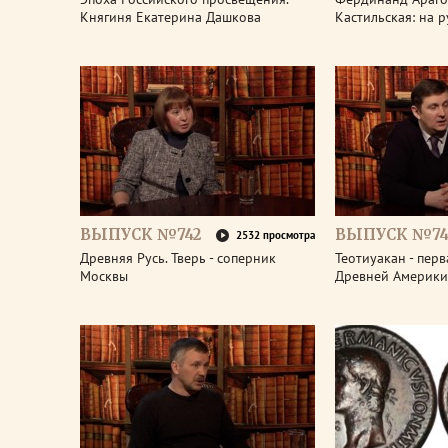
Княгиня Екатерина Дашкова
Кастильская: на 
ВЫПУСК №742
ВЫПУСК №74
2532 просмотра
Древняя Русь. Тверь - соперник
Теотиуакан - пер
Москвы
Древней Америки