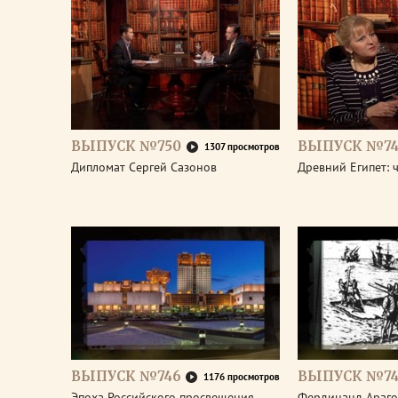
ВЫПУСК №750
ВЫПУСК №74
1307 просмотров
Дипломат Сергей Сазонов
Древний Египет: 
ВЫПУСК №746
ВЫПУСК №74
1176 просмотров
Эпоха Российского просвещения.
Фердинанд Араго