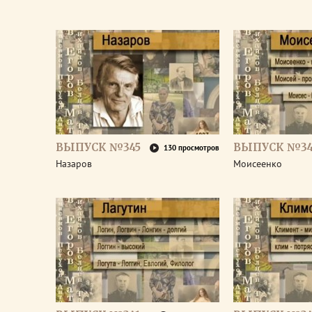
ВЫПУСК №345
ВЫПУСК №34
130 просмотров
Назаров
Моисеенко