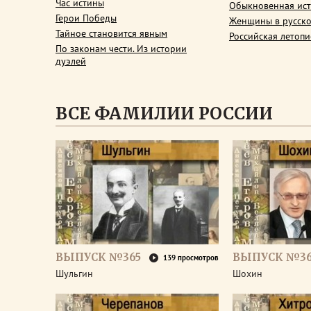
Час истины
Обыкновенная ис
Герои Победы
Женщины в русско
Тайное становится явным
Российская летопи
По законам чести. Из истории
дуэлей
ВСЕ ФАМИЛИИ РОССИИ
ВЫПУСК №365
ВЫПУСК №3
139 просмотров
Шульгин
Шохин