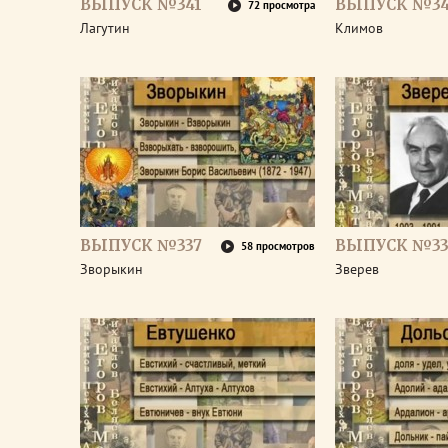
ВЫПУСК №341
ВЫПУСК №3
72 просмотра
Лагутин
Климов
ВЫПУСК №337
ВЫПУСК №33
58 просмотров
Зворыкин
Зверев