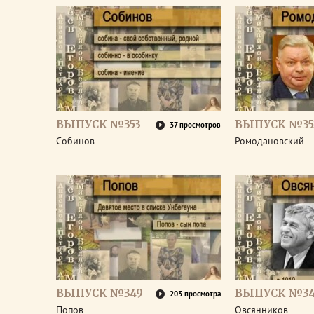
ВЫПУСК №353
ВЫПУСК №35
37 просмотров
Собинов
Ромодановский
ВЫПУСК №349
ВЫПУСК №3
203 просмотра
Попов
Овсянников