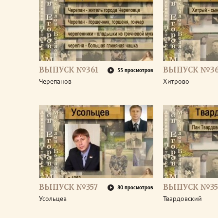
ВЫПУСК №361
ВЫПУСК №3
55 просмотров
Черепанов
Хитрово
ВЫПУСК №357
ВЫПУСК №35
80 просмотров
Усольцев
Твардовский