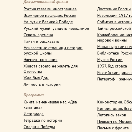
Документальный фильм
Россия глазами иностранцев
Достояние России
Всемирное наследие. Россия
Революция 1917 г
На пути к Великой Победе
События в истори
Русский музей: увидеть невидимое
Тайны российской
Сквозь времена
Коллаборационис
мировой войны
Найти и рассказать
Монастырские сте
Неизвестные страницы истории
русской школы
Библиотеки Росси
Элемент познания
Музеи России
Живота своего не жалеть для
1937. Год страха
Отечества
Российские динас
Жил-был Дом
Петергоф – жемчу
Личность в истории
Программа
Книга, изменившая нас. «Два
Киноистория. Обс
капитана»
Киноистория. Вст
Историада
Летопись веков
Тетрадка по истории
Пешком по Москв
Солдаты Победы
Письма с фронта