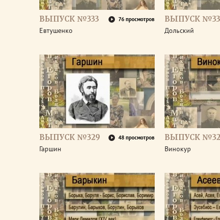
ВЫПУСК №333
ВЫПУСК №33
76 просмотров
Евтушенко
Дольский
ВЫПУСК №329
ВЫПУСК №32
48 просмотров
Гаршин
Винокур