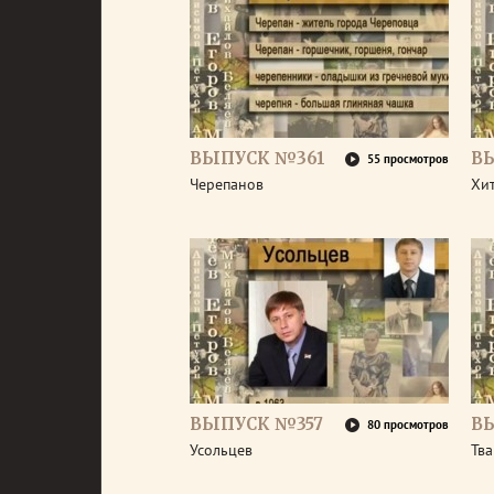
ВЫПУСК №361
В
55 просмотров
Черепанов
Хи
ВЫПУСК №357
В
80 просмотров
Усольцев
Тв