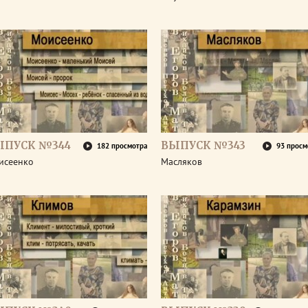
ЫПУСК №344
ВЫПУСК №343
182 просмотра
93 просм
исеенко
Масляков