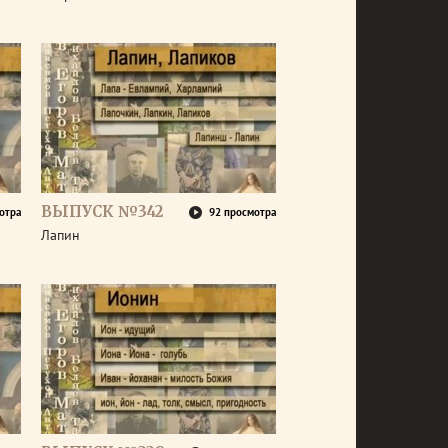
ВЫПУСК №342
отра
92 просмотра
Лапин