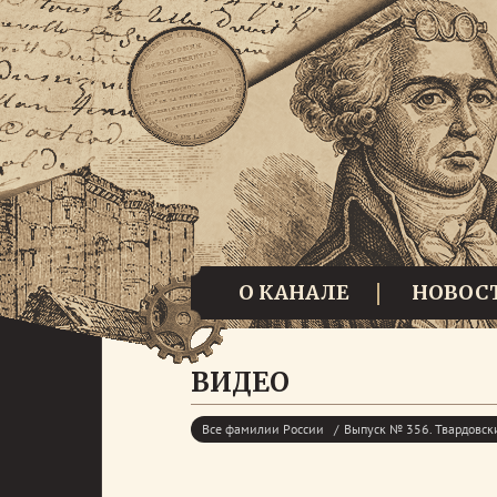
О КАНАЛЕ
НОВОС
ВИДЕО
Все фамилии России
Выпуск № 356. Твардовск