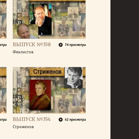
ВЫПУСК №358
отра
74 просмотра
Феклистов
ВЫПУСК №354
отра
62 просмотра
Стриженов