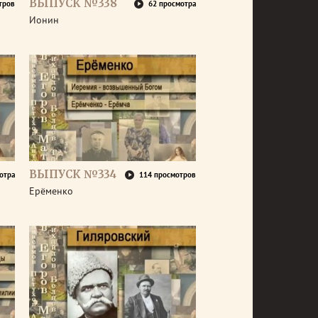
ВЫПУСК №338
тров
62 просмотра
Ионин
ВЫПУСК №334
отра
114 просмотров
Ерёменко