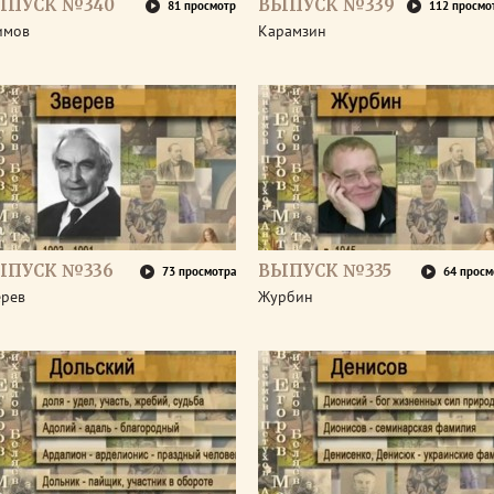
ЫПУСК №340
ВЫПУСК №339
81 просмотр
112 просмо
имов
Карамзин
ЫПУСК №336
ВЫПУСК №335
73 просмотра
64 просм
ерев
Журбин