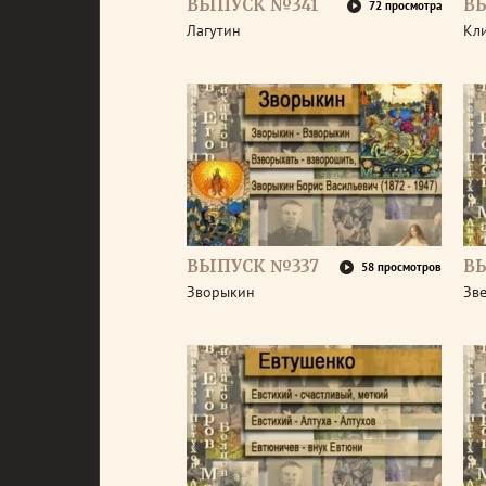
ВЫПУСК №341
В
72 просмотра
Лагутин
Кл
ВЫПУСК №337
В
58 просмотров
Зворыкин
Зв