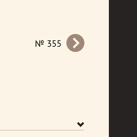
№ 355
prev