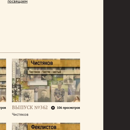
посвящаем
ВЫПУСК №362
тров
106 просмотров
Чистяков