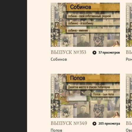
ВЫПУСК №353
В
37 просмотров
Собинов
Ро
ВЫПУСК №349
В
203 просмотра
Попов
Ов