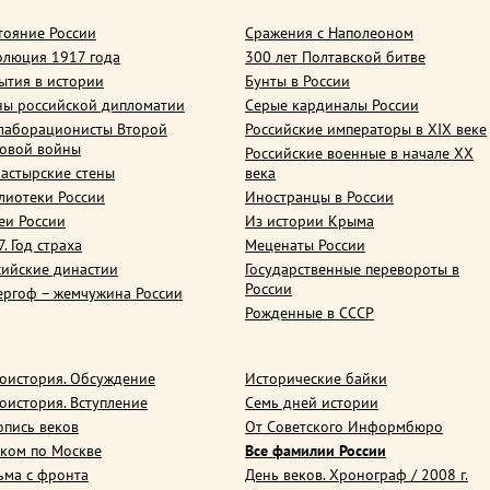
тояние России
Сражения с Наполеоном
олюция 1917 года
300 лет Полтавской битве
ытия в истории
Бунты в России
ны российской дипломатии
Серые кардиналы России
лаборационисты Второй
Российские императоры в XIX веке
овой войны
Российские военные в начале ХХ
астырские стены
века
лиотеки России
Иностранцы в России
еи России
Из истории Крыма
. Год страха
Меценаты России
сийские династии
Государственные перевороты в
России
ергоф – жемчужина России
Рожденные в СССР
оистория. Обсуждение
Исторические байки
оистория. Вступление
Семь дней истории
опись веков
От Советского Информбюро
ком по Москве
Все фамилии России
ьма с фронта
День веков. Хронограф / 2008 г.