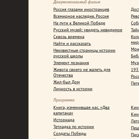
Документальный фильм
Россия глазами иностранцев
Дос
Всемирное наследие. Россия
Рев
На пути к Великой Победе
Соб
Русский музей: увидеть невидимое
Тай
Сквозь времена
Кол
мир
Найти и рассказать
Мон
Неизвестные страницы истории
русской школы
Биб
Элемент познания
Муз
Живота своего не жалеть для
1937
Отечества
Рос
Жил-был Дом
Пет
Личность в истории
Программа
Книга, изменившая нас. «Два
Кин
капитана»
Кин
Историада
Лет
Тетрадка по истории
Пеш
Солдаты Победы
Пис