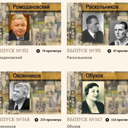
ЫПУСК №352
ВЫПУСК №351
74 просмотра
47 просмо
модановский
Раскольников
ЫПУСК №348
ВЫПУСК №347
233 просмотра
116 просмо
сянников
Обухов