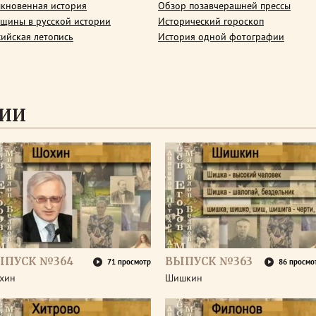
кновенная история
Обзор позавчерашней прессы
щины в русской истории
Исторический гороскоп
сийская летопись
История одной фотографии
СИИ
ЫПУСК №364
ВЫПУСК №363
71 просмотр
86 просмо
хин
Шишкин