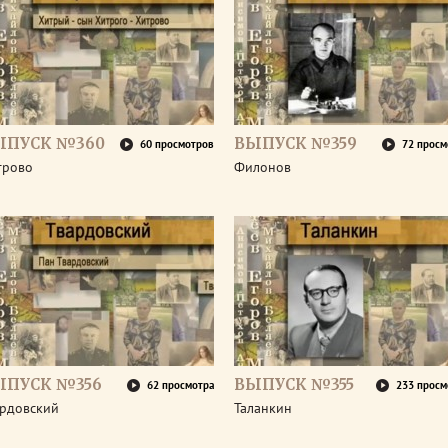
ЫПУСК №360
ВЫПУСК №359
60 просмотров
72 просм
трово
Филонов
ЫПУСК №356
ВЫПУСК №355
62 просмотра
233 просм
ардовский
Таланкин