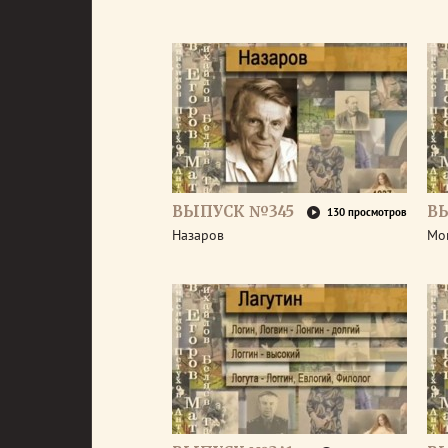
ВЫПУСК №345
В
130 просмотров
Назаров
Мо