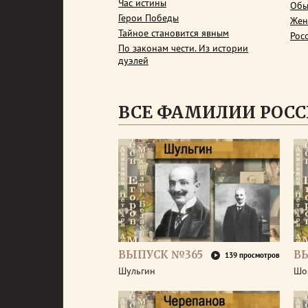
Час истины
Обы
Герои Победы
Жен
Тайное становится явным
Рос
По законам чести. Из истории
дуэлей
ВСЕ ФАМИЛИИ РОС
ВЫПУСК №365
В
139 просмотров
Шульгин
Шо