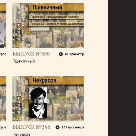
ВЫПУСК №350
тров
61 просмотр
Пшеничный
ВЫПУСК №346
тров
133 просмотра
Некрасов