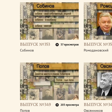
ВЫПУСК №353
ВЫПУСК №35
37 просмотров
Собинов
Ромодановский
ВЫПУСК №349
ВЫПУСК №3
203 просмотра
Попов
Овсянников