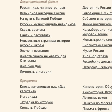
Документальный фильм
Россия глазами иностранцев
Достояние России
Всемирное наследие. Россия
Революция 1917 г
На пути к Великой Победе
События в истори
Русский музей: увидеть невидимое
Тайны российской
Сквозь времена
Коллаборационис
мировой войны
Найти и рассказать
Монастырские сте
Неизвестные страницы истории
русской школы
Библиотеки Росси
Элемент познания
Музеи России
Живота своего не жалеть для
1937. Год страха
Отечества
Российские динас
Жил-был Дом
Петергоф – жемчу
Личность в истории
Программа
Книга, изменившая нас. «Два
Киноистория. Обс
капитана»
Киноистория. Вст
Историада
Летопись веков
Тетрадка по истории
Пешком по Москв
Солдаты Победы
Письма с фронта