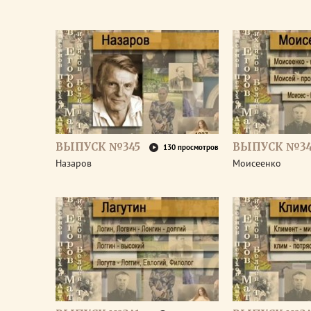
ВЫПУСК №345
ВЫПУСК №34
130 просмотров
Назаров
Моисеенко