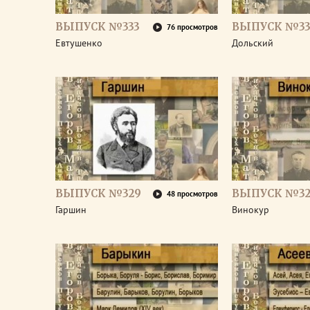
ВЫПУСК №333
ВЫПУСК №33
76 просмотров
Евтушенко
Дольский
ВЫПУСК №329
ВЫПУСК №32
48 просмотров
Гаршин
Винокур