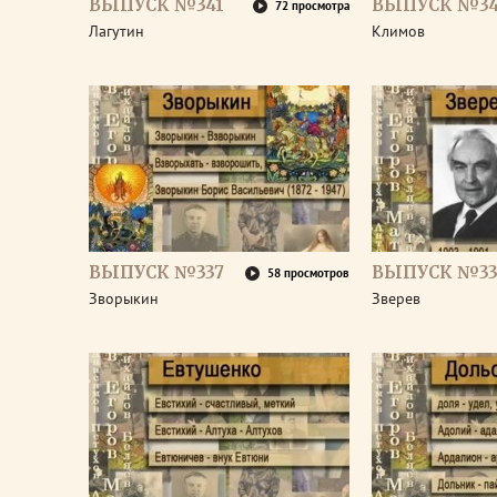
ВЫПУСК №341
ВЫПУСК №3
72 просмотра
Лагутин
Климов
ВЫПУСК №337
ВЫПУСК №33
58 просмотров
Зворыкин
Зверев