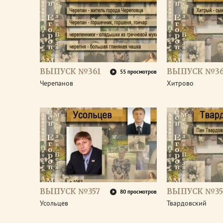
ВЫПУСК №361
ВЫПУСК №3
55 просмотров
Черепанов
Хитрово
ВЫПУСК №357
ВЫПУСК №35
80 просмотров
Усольцев
Твардовский