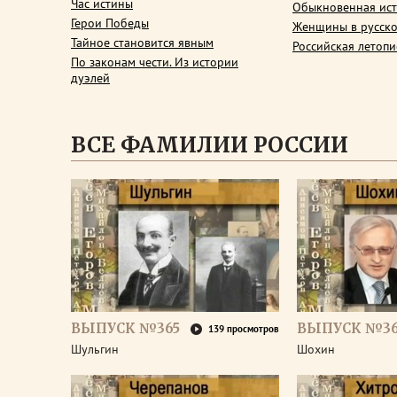
Час истины
Обыкновенная ис
Герои Победы
Женщины в русско
Тайное становится явным
Российская летопи
По законам чести. Из истории
дуэлей
ВСЕ ФАМИЛИИ РОССИИ
ВЫПУСК №365
ВЫПУСК №3
139 просмотров
Шульгин
Шохин