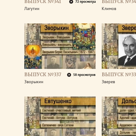
ВЫПУСК №341
ВЫПУСК №3
72 просмотра
Лагутин
Климов
ВЫПУСК №337
ВЫПУСК №33
58 просмотров
Зворыкин
Зверев