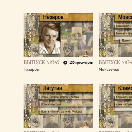
ВЫПУСК №345
ВЫПУСК №34
130 просмотров
Назаров
Моисеенко