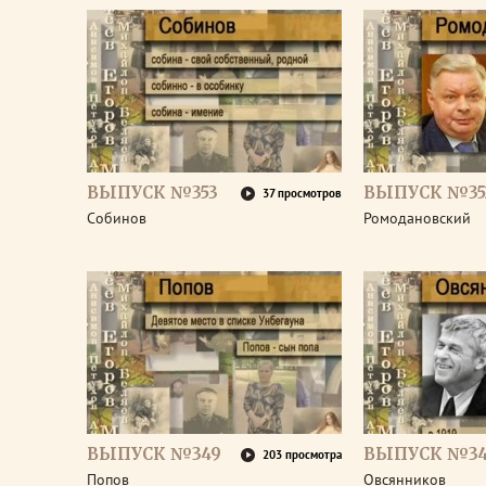
ВЫПУСК №353
ВЫПУСК №35
37 просмотров
Собинов
Ромодановский
ВЫПУСК №349
ВЫПУСК №3
203 просмотра
Попов
Овсянников