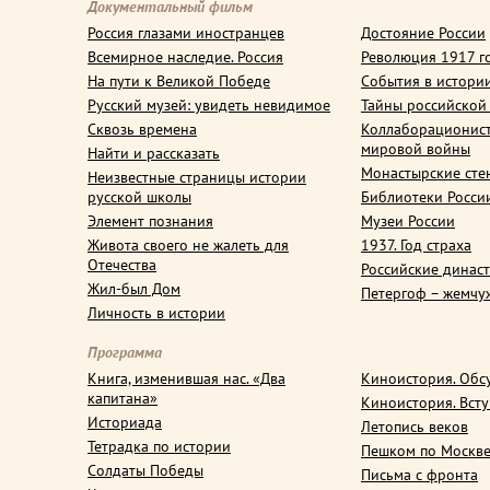
Документальный фильм
Россия глазами иностранцев
Достояние России
Всемирное наследие. Россия
Революция 1917 г
На пути к Великой Победе
События в истори
Русский музей: увидеть невидимое
Тайны российской
Сквозь времена
Коллаборационис
мировой войны
Найти и рассказать
Монастырские сте
Неизвестные страницы истории
русской школы
Библиотеки Росси
Элемент познания
Музеи России
Живота своего не жалеть для
1937. Год страха
Отечества
Российские динас
Жил-был Дом
Петергоф – жемчу
Личность в истории
Программа
Книга, изменившая нас. «Два
Киноистория. Обс
капитана»
Киноистория. Вст
Историада
Летопись веков
Тетрадка по истории
Пешком по Москв
Солдаты Победы
Письма с фронта