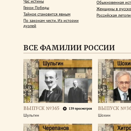
Час истины
Обыкновенная ис
Герои Победы
Женщины в русско
Тайное становится явным
Российская летопи
По законам чести. Из истории
дуэлей
ВСЕ ФАМИЛИИ РОССИИ
ВЫПУСК №365
ВЫПУСК №3
139 просмотров
Шульгин
Шохин