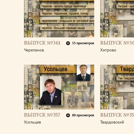
ВЫПУСК №361
ВЫПУСК №3
55 просмотров
Черепанов
Хитрово
ВЫПУСК №357
ВЫПУСК №35
80 просмотров
Усольцев
Твардовский