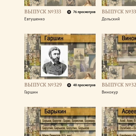
ВЫПУСК №333
ВЫПУСК №33
76 просмотров
Евтушенко
Дольский
ВЫПУСК №329
ВЫПУСК №32
48 просмотров
Гаршин
Винокур