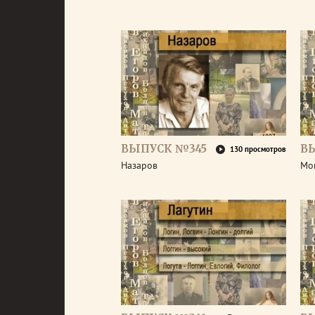
ВЫПУСК №345
В
130 просмотров
Назаров
Мо