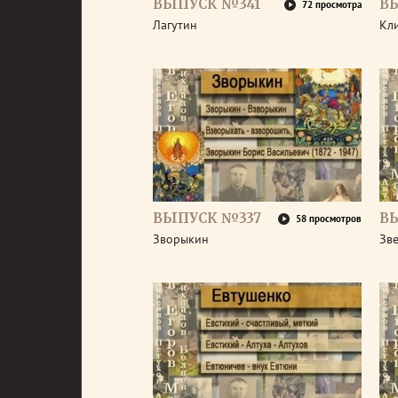
ВЫПУСК №341
В
72 просмотра
Лагутин
Кл
ВЫПУСК №337
В
58 просмотров
Зворыкин
Зв