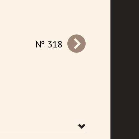
№ 318
prev