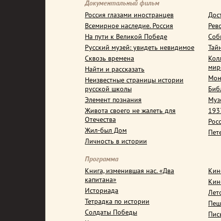
Документальный фильм
Россия глазами иностранцев
Дос
Всемирное наследие. Россия
Рев
На пути к Великой Победе
Соб
Русский музей: увидеть невидимое
Тай
Сквозь времена
Кол
мир
Найти и рассказать
Мон
Неизвестные страницы истории
русской школы
Биб
Элемент познания
Муз
Живота своего не жалеть для
1937
Отечества
Рос
Жил-был Дом
Пет
Личность в истории
Программа
Книга, изменившая нас. «Два
Кин
капитана»
Кин
Историада
Лет
Тетрадка по истории
Пеш
Солдаты Победы
Пис