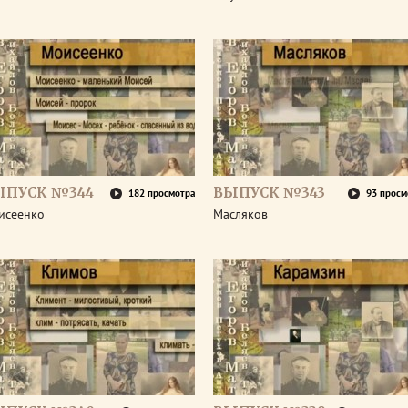
ЫПУСК №344
ВЫПУСК №343
182 просмотра
93 просм
исеенко
Масляков