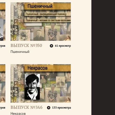
ВЫПУСК №350
тров
61 просмотр
Пшеничный
ВЫПУСК №346
тров
133 просмотра
Некрасов