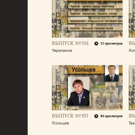
ВЫПУСК №361
В
55 просмотров
Черепанов
Хи
ВЫПУСК №357
В
80 просмотров
Усольцев
Тв