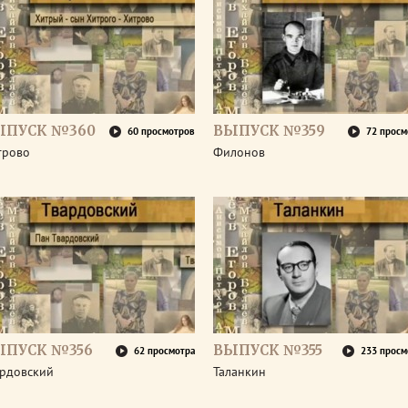
ЫПУСК №360
ВЫПУСК №359
60 просмотров
72 просм
трово
Филонов
ЫПУСК №356
ВЫПУСК №355
62 просмотра
233 просм
ардовский
Таланкин