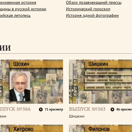
кновенная история
Обзор позавчерашней прессы
щины в русской истории
Исторический гороскоп
сийская летопись
История одной фотографии
СИИ
ЫПУСК №364
ВЫПУСК №363
71 просмотр
86 просмо
хин
Шишкин