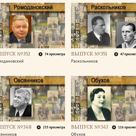
ЫПУСК №352
ВЫПУСК №351
74 просмотра
47 просмо
модановский
Раскольников
ЫПУСК №348
ВЫПУСК №347
233 просмотра
116 просмо
сянников
Обухов