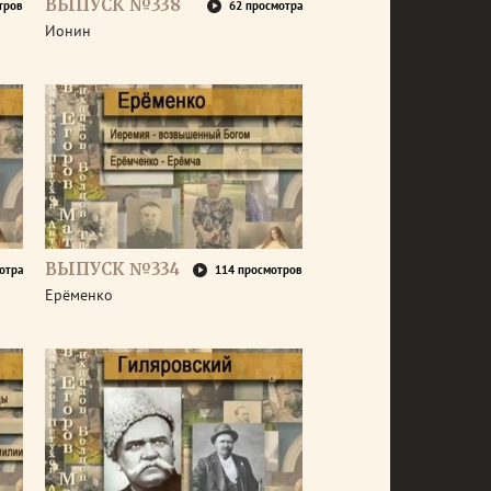
ВЫПУСК №338
тров
62 просмотра
Ионин
ВЫПУСК №334
отра
114 просмотров
Ерёменко