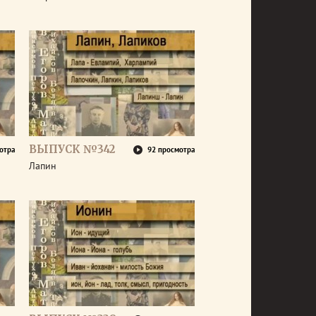
ВЫПУСК №342
отра
92 просмотра
Лапин