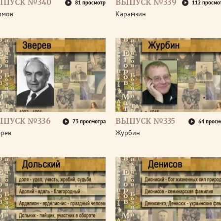
ЫПУСК №340
ВЫПУСК №339
81 просмотр
112 просмо
имов
Карамзин
ЫПУСК №336
ВЫПУСК №335
73 просмотра
64 просм
ерев
Журбин