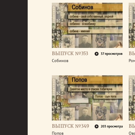
ВЫПУСК №353
В
37 просмотров
Собинов
Ро
ВЫПУСК №349
В
203 просмотра
Попов
Ов