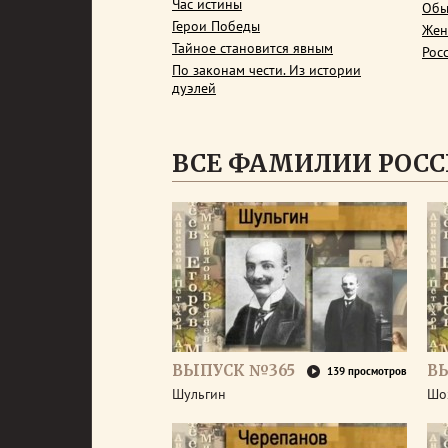
Час истины
Обы
Герои Победы
Жен
Тайное становится явным
Рос
По законам чести. Из истории
дуэлей
ВСЕ ФАМИЛИИ РОС
ВЫПУСК №365
В
139 просмотров
Шульгин
Шо