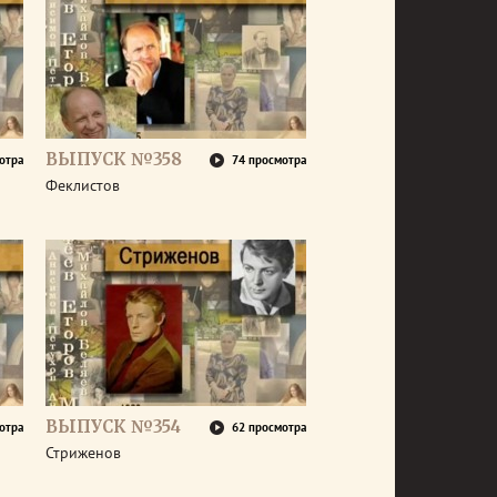
ВЫПУСК №358
отра
74 просмотра
Феклистов
ВЫПУСК №354
отра
62 просмотра
Стриженов