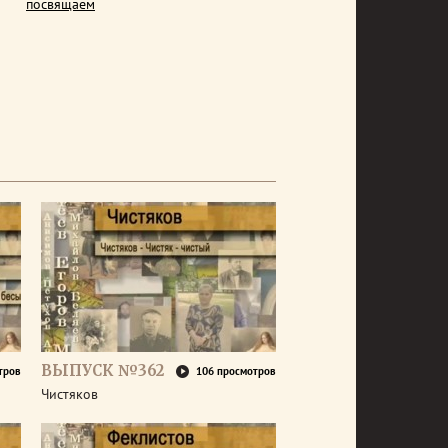
посвящаем
ВЫПУСК №362
тров
106 просмотров
Чистяков