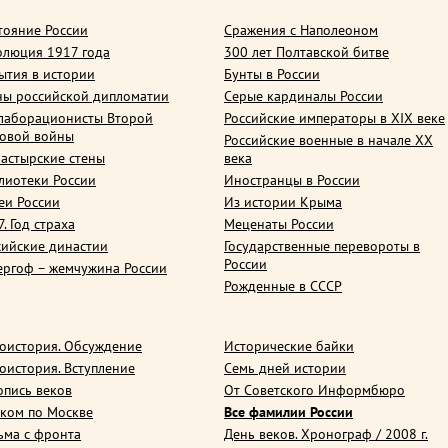
тояние России
Сражения с Наполеоном
олюция 1917 года
300 лет Полтавской битве
ытия в истории
Бунты в России
ны российской дипломатии
Серые кардиналы России
лаборационисты Второй
Российские императоры в XIX веке
овой войны
Российские военные в начале ХХ
астырские стены
века
лиотеки России
Иностранцы в России
еи России
Из истории Крыма
. Год страха
Меценаты России
сийские династии
Государственные перевороты в
России
ергоф – жемчужина России
Рожденные в СССР
оистория. Обсуждение
Исторические байки
оистория. Вступление
Семь дней истории
опись веков
От Советского Информбюро
ком по Москве
Все фамилии России
ьма с фронта
День веков. Хронограф / 2008 г.