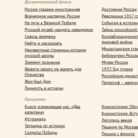
Документальный фильм
Россия глазами иностранцев
Достояние России
Всемирное наследие. Россия
Революция 1917 г
На пути к Великой Победе
События в истори
Русский музей: увидеть невидимое
Тайны российской
Сквозь времена
Коллаборационис
мировой войны
Найти и рассказать
Монастырские сте
Неизвестные страницы истории
русской школы
Библиотеки Росси
Элемент познания
Музеи России
Живота своего не жалеть для
1937. Год страха
Отечества
Российские динас
Жил-был Дом
Петергоф – жемчу
Личность в истории
Программа
Книга, изменившая нас. «Два
Киноистория. Обс
капитана»
Киноистория. Вст
Историада
Летопись веков
Тетрадка по истории
Пешком по Москв
Солдаты Победы
Письма с фронта