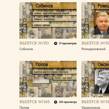
ВЫПУСК №353
ВЫПУСК №35
37 просмотров
Собинов
Ромодановский
ВЫПУСК №349
ВЫПУСК №3
203 просмотра
Попов
Овсянников