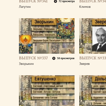
ВЫПУСК №341
ВЫПУСК №3
72 просмотра
Лагутин
Климов
ВЫПУСК №337
ВЫПУСК №33
58 просмотров
Зворыкин
Зверев