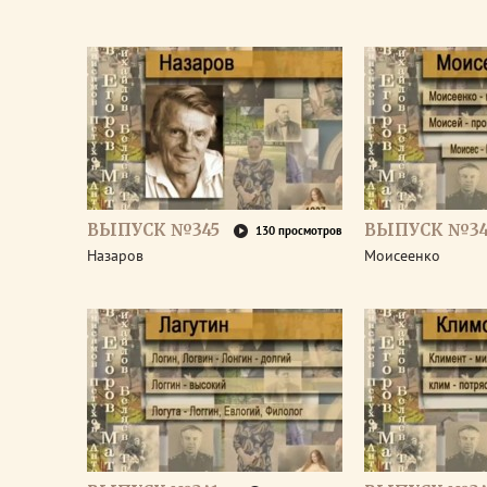
ВЫПУСК №345
ВЫПУСК №34
130 просмотров
Назаров
Моисеенко