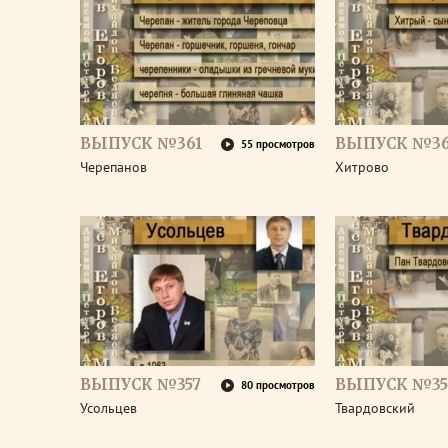
ВЫПУСК №361
ВЫПУСК №3
55 просмотров
Черепанов
Хитрово
ВЫПУСК №357
ВЫПУСК №35
80 просмотров
Усольцев
Твардовский