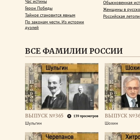
Час истины
Обыкновенная ис
Герои Победы
Женщины в русско
Тайное становится явным
Российская летопи
По законам чести. Из истории
дуэлей
ВСЕ ФАМИЛИИ РОССИИ
ВЫПУСК №365
ВЫПУСК №3
139 просмотров
Шульгин
Шохин