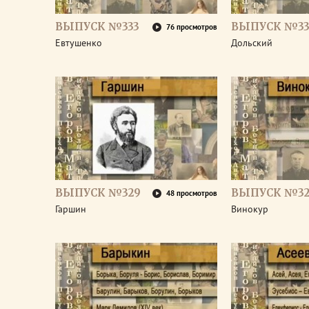
ВЫПУСК №333
ВЫПУСК №33
76 просмотров
Евтушенко
Дольский
ВЫПУСК №329
ВЫПУСК №32
48 просмотров
Гаршин
Винокур