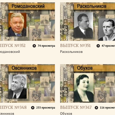
ЫПУСК №352
ВЫПУСК №351
74 просмотра
47 просмо
модановский
Раскольников
ЫПУСК №348
ВЫПУСК №347
233 просмотра
116 просмо
сянников
Обухов