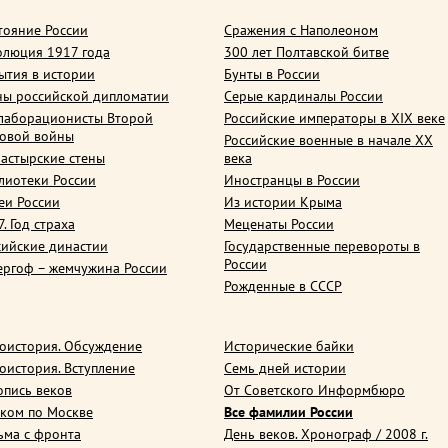
тояние России
Сражения с Наполеоном
олюция 1917 года
300 лет Полтавской битве
ытия в истории
Бунты в России
ны российской дипломатии
Серые кардиналы России
лаборационисты Второй
Российские императоры в XIX веке
овой войны
Российские военные в начале ХХ
астырские стены
века
лиотеки России
Иностранцы в России
еи России
Из истории Крыма
. Год страха
Меценаты России
сийские династии
Государственные перевороты в
России
ергоф – жемчужина России
Рожденные в СССР
оистория. Обсуждение
Исторические байки
оистория. Вступление
Семь дней истории
опись веков
От Советского Информбюро
ком по Москве
Все фамилии России
ьма с фронта
День веков. Хронограф / 2008 г.