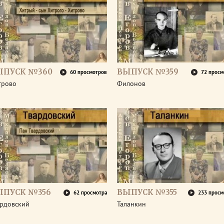
ЫПУСК №360
ВЫПУСК №359
60 просмотров
72 просм
трово
Филонов
ЫПУСК №356
ВЫПУСК №355
62 просмотра
233 просм
ардовский
Таланкин