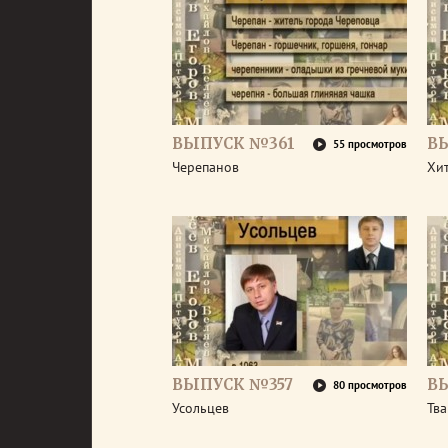
ВЫПУСК №361
В
55 просмотров
Черепанов
Хи
ВЫПУСК №357
В
80 просмотров
Усольцев
Тв