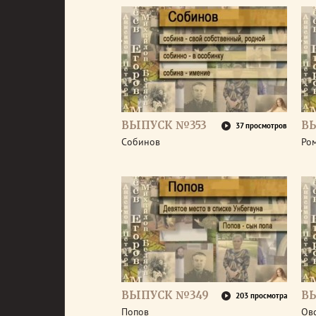
ВЫПУСК №353
В
37 просмотров
Собинов
Ро
ВЫПУСК №349
В
203 просмотра
Попов
Ов