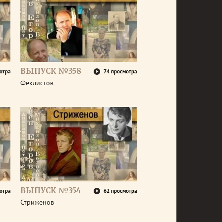
ВЫПУСК №358
отра
74 просмотра
Феклистов
ВЫПУСК №354
отра
62 просмотра
Стриженов