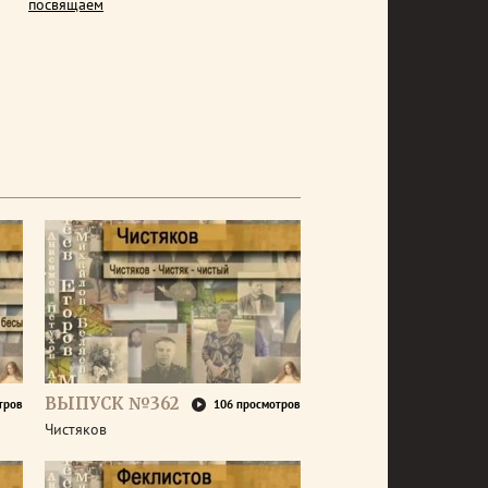
посвящаем
ВЫПУСК №362
тров
106 просмотров
Чистяков