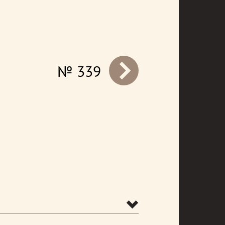
№ 339
prev