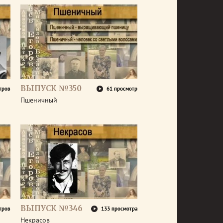
ВЫПУСК №350
тров
61 просмотр
Пшеничный
ВЫПУСК №346
тров
133 просмотра
Некрасов