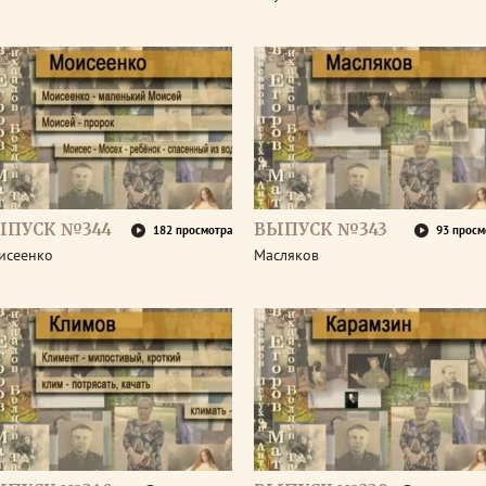
ЫПУСК №344
ВЫПУСК №343
182 просмотра
93 просм
исеенко
Масляков