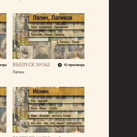
ВЫПУСК №342
отра
92 просмотра
Лапин