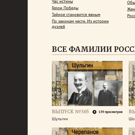
Час истины
Обы
Герои Победы
Жен
Тайное становится явным
Рос
По законам чести. Из истории
дуэлей
ВСЕ ФАМИЛИИ РОС
ВЫПУСК №365
В
139 просмотров
Шульгин
Шо