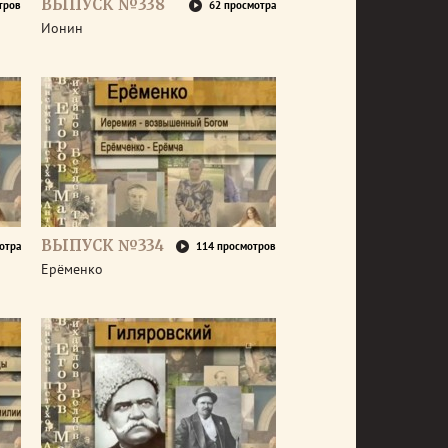
ВЫПУСК №338
тров
62 просмотра
Ионин
ВЫПУСК №334
отра
114 просмотров
Ерёменко