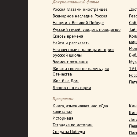
Документальный фильм
Россия глазами иностранцев
Дос
Всемирное наследие. Россия
Рев
На пути к Великой Победе
Соб
Русский музей: увидеть невидимое
Тай
Сквозь времена
Кол
мир
Найти и рассказать
Мон
Неизвестные страницы истории
русской школы
Биб
Элемент познания
Муз
Живота своего не жалеть для
1937
Отечества
Рос
Жил-был Дом
Пет
Личность в истории
Программа
Книга, изменившая нас. «Два
Кин
капитана»
Кин
Историада
Лет
Тетрадка по истории
Пеш
Солдаты Победы
Пис