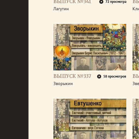
ВЫПУСК №341
В
72 просмотра
Лагутин
Кл
ВЫПУСК №337
В
58 просмотров
Зворыкин
Зв