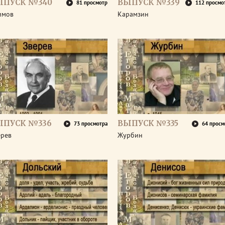
ЫПУСК №340
ВЫПУСК №339
81 просмотр
112 просмо
имов
Карамзин
ЫПУСК №336
ВЫПУСК №335
73 просмотра
64 просм
ерев
Журбин