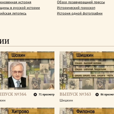
кновенная история
Обзор позавчерашней прессы
щины в русской истории
Исторический гороскоп
сийская летопись
История одной фотографии
СИИ
ЫПУСК №364
ВЫПУСК №363
71 просмотр
86 просмо
хин
Шишкин