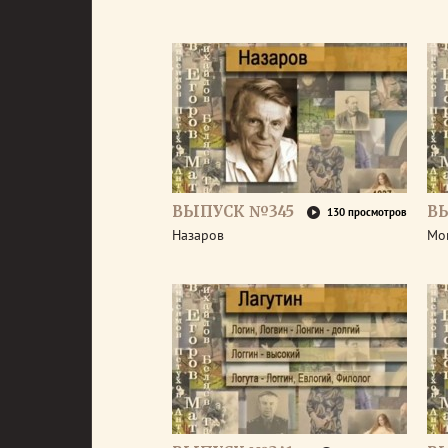
ВЫПУСК №345
В
130 просмотров
Назаров
Мо