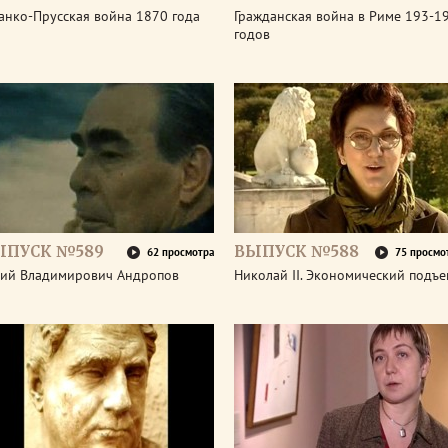
анко-Прусская война 1870 года
Гражданская война в Риме 193-1
годов
ЫПУСК №589
ВЫПУСК №588
62 просмотра
75 просмо
ий Владимирович Андропов
Николай II. Экономический подъ