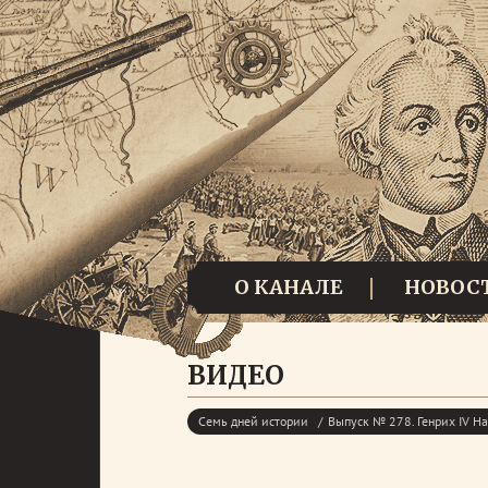
О КАНАЛЕ
НОВОС
ВИДЕО
Семь дней истории
Выпуск № 278. Генрих IV Н