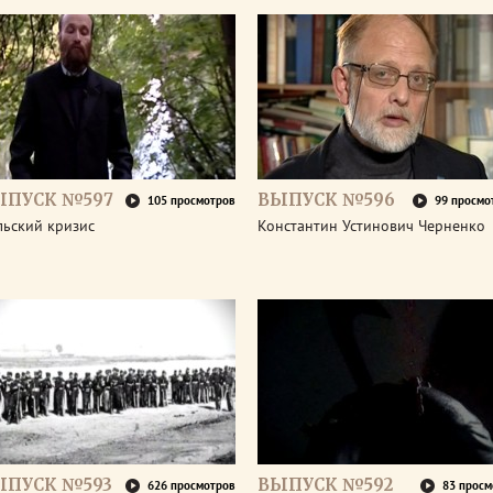
ЫПУСК №597
ВЫПУСК №596
105 просмотров
99 просмо
льский кризис
Константин Устинович Черненко
ЫПУСК №593
ВЫПУСК №592
626 просмотров
83 просм