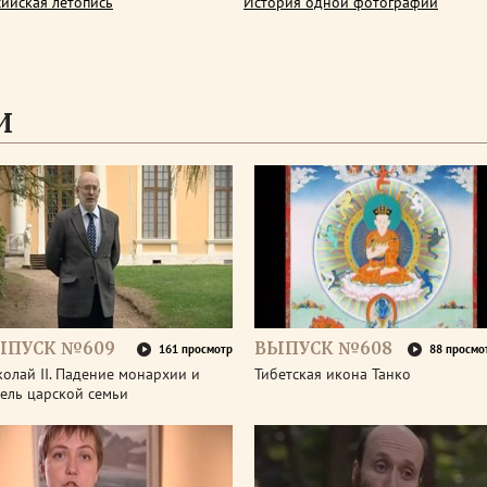
сийская летопись
История одной фотографии
И
ЫПУСК №609
ВЫПУСК №608
161 просмотр
88 просмо
олай II. Падение монархии и
Тибетская икона Танко
ель царской семьи