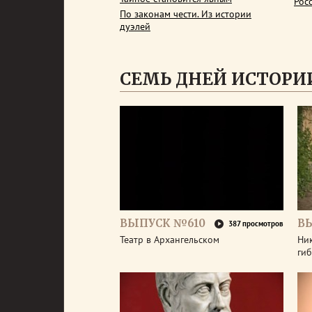
Рос
По законам чести. Из истории
дуэлей
СЕМЬ ДНЕЙ ИСТОРИ
ВЫПУСК №610
В
387 просмотров
Театр в Архангельском
Ник
гиб