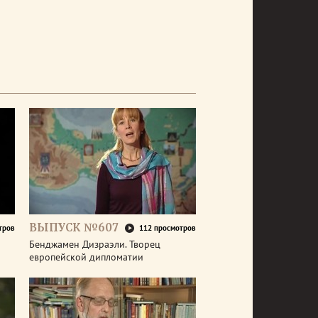
ВЫПУСК №607
тров
112 просмотров
Бенджамен Дизраэли. Творец
европейской дипломатии