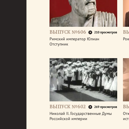
ВЫПУСК №606
В
210 просмотров
Римский император Юлиан
Рок
Отступник
ВЫПУСК №602
В
269 просмотров
Николай II. Государственные Думы
От
Российской империи
ис