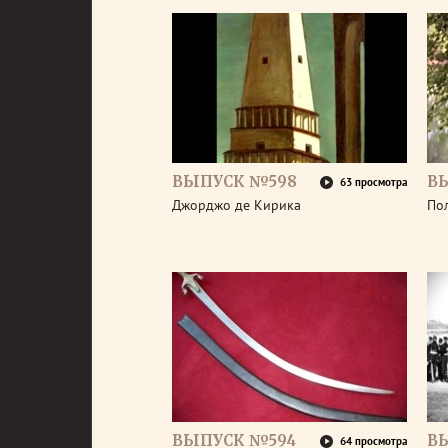
ВЫПУСК №598
В
63 просмотра
Джорджо де Кирика
По
ВЫПУСК №594
В
64 просмотра