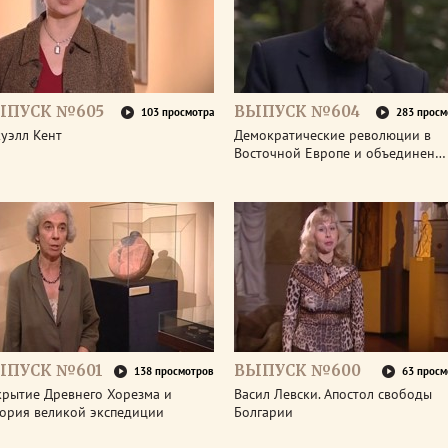
ЫПУСК №605
ВЫПУСК №604
103 просмотра
283 просм
уэлл Кент
Демократические революции в
Восточной Европе и объединен…
ЫПУСК №601
ВЫПУСК №600
138 просмотров
63 просм
крытие Древнего Хорезма и
Васил Левски. Апостол свободы
тория великой экспедиции
Болгарии