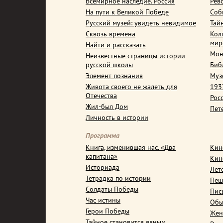
Всемирное наследие. Россия
Рев
На пути к Великой Победе
Соб
Русский музей: увидеть невидимое
Тай
Сквозь времена
Кол
мир
Найти и рассказать
Мон
Неизвестные страницы истории
русской школы
Биб
Элемент познания
Муз
Живота своего не жалеть для
1937
Отечества
Рос
Жил-был Дом
Пет
Личность в истории
Программа
Книга, изменившая нас. «Два
Кин
капитана»
Кин
Историада
Лет
Тетрадка по истории
Пеш
Солдаты Победы
Пис
Час истины
Обы
Герои Победы
Жен
Тайное становится явным