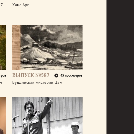
97
Ханс Арп
ВЫПУСК №587
тров
45 просмотров
ем
Буддийская мистерия Цам