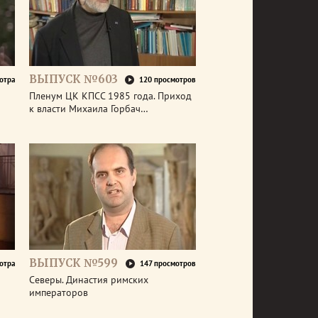
ВЫПУСК №603
отра
120 просмотров
Пленум ЦК КПСС 1985 года. Приход
к власти Михаила Горбач…
ВЫПУСК №599
отра
147 просмотров
Северы. Династия римских
императоров