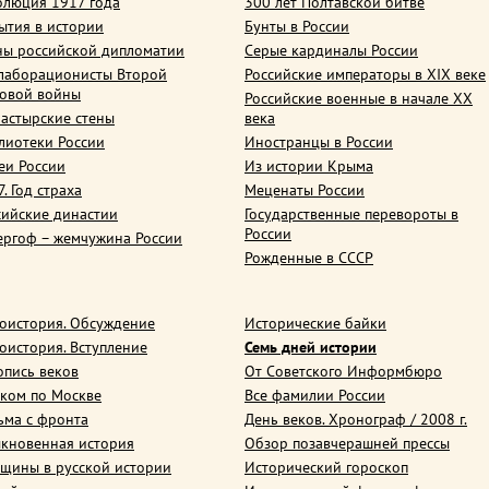
олюция 1917 года
300 лет Полтавской битве
ытия в истории
Бунты в России
ны российской дипломатии
Серые кардиналы России
лаборационисты Второй
Российские императоры в XIX веке
овой войны
Российские военные в начале ХХ
астырские стены
века
лиотеки России
Иностранцы в России
еи России
Из истории Крыма
. Год страха
Меценаты России
сийские династии
Государственные перевороты в
России
ергоф – жемчужина России
Рожденные в СССР
оистория. Обсуждение
Исторические байки
оистория. Вступление
Семь дней истории
опись веков
От Советского Информбюро
ком по Москве
Все фамилии России
ьма с фронта
День веков. Хронограф / 2008 г.
кновенная история
Обзор позавчерашней прессы
щины в русской истории
Исторический гороскоп