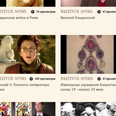
ЫПУСК №585
ВЫПУСК №584
76 просмотров
47 просмо
жданская война в Риме
Василий Кандинский
ЫПУСК №581
ВЫПУСК №580
109 просмотров
47 просмо
олай II. Личность императора.
Ювелирные украшения Казахстан
мья
конец 19 - начало 20 века