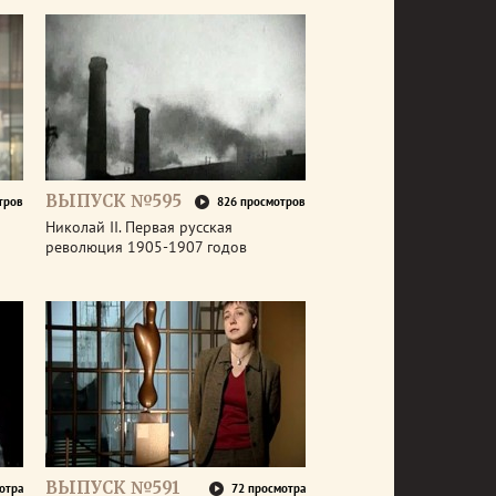
ВЫПУСК №595
тров
826 просмотров
Николай II. Первая русская
революция 1905-1907 годов
ВЫПУСК №591
отра
72 просмотра