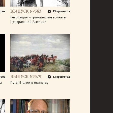
ВЫПУСК №583
тров
73 просмотра
Революция и гражданские войны в
Центральной Америке
ВЫПУСК №579
тров
82 просмотра
а
Путь Италии к единству