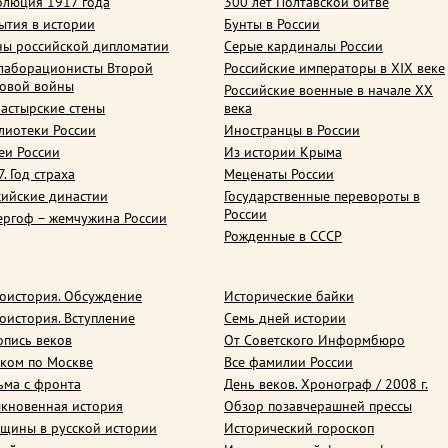
олюция 1917 года
300 лет Полтавской битве
ытия в истории
Бунты в России
ны российской дипломатии
Серые кардиналы России
лаборационисты Второй
Российские императоры в XIX веке
овой войны
Российские военные в начале ХХ
астырские стены
века
лиотеки России
Иностранцы в России
еи России
Из истории Крыма
. Год страха
Меценаты России
сийские династии
Государственные перевороты в
России
ергоф – жемчужина России
Рожденные в СССР
оистория. Обсуждение
Исторические байки
оистория. Вступление
Семь дней истории
опись веков
От Советского Информбюро
ком по Москве
Все фамилии России
ьма с фронта
День веков. Хронограф / 2008 г.
кновенная история
Обзор позавчерашней прессы
щины в русской истории
Исторический гороскоп