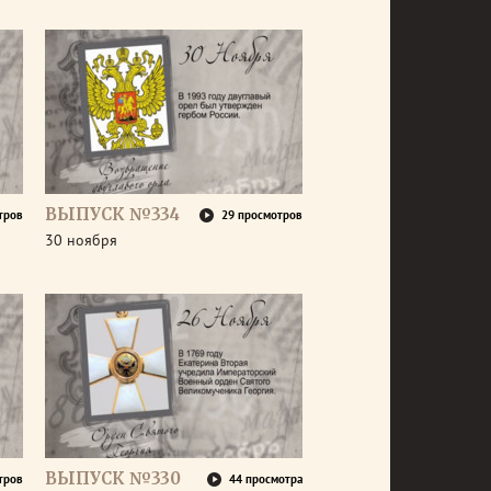
ВЫПУСК №334
тров
29 просмотров
30 ноября
ВЫПУСК №330
тров
44 просмотра