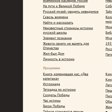
Всемирное наследие. Россия
Рев
На пути к Великой Победе
Соб
Русский музей: увидеть невидимое
Тай
Сквозь времена
Кол
мир
Найти и рассказать
Мон
Неизвестные страницы истории
русской школы
Биб
Элемент познания
Муз
Живота своего не жалеть для
1937
Отечества
Рос
Жил-был Дом
Пет
Личность в истории
Программа
Книга, изменившая нас. «Два
Кин
капитана»
Кин
Историада
Лет
Тетрадка по истории
Пеш
Солдаты Победы
Пис
Час истины
Обы
Герои Победы
Жен
Тайное становится явным