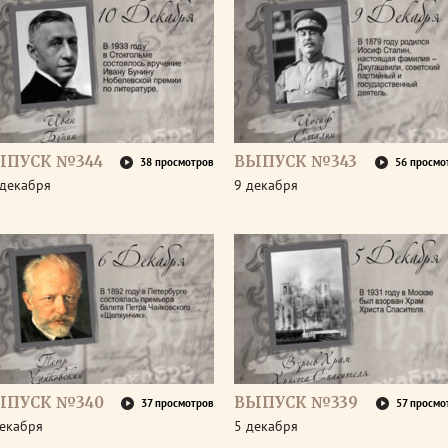
ЫПУСК №344
ВЫПУСК №343
38 просмотров
56 просмо
 декабря
9 декабря
ЫПУСК №340
ВЫПУСК №339
37 просмотров
57 просмо
декабря
5 декабря