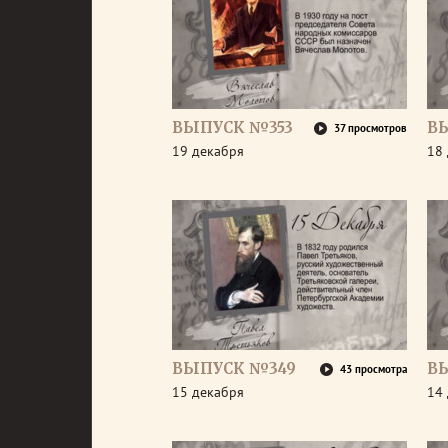
ВЫПУСК №353
В
37 просмотров
19 декабря
18
ВЫПУСК №349
В
43 просмотра
15 декабря
14