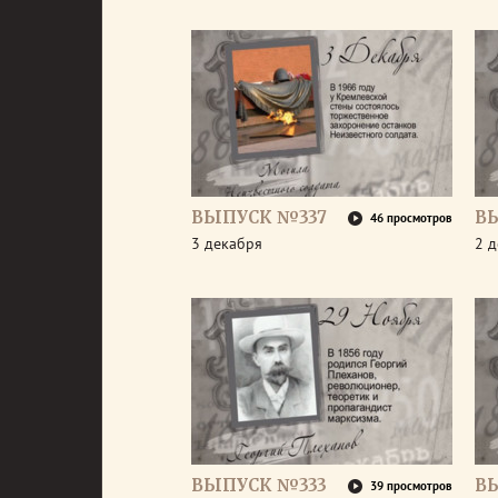
ВЫПУСК №337
В
46 просмотров
3 декабря
2 
ВЫПУСК №333
В
39 просмотров