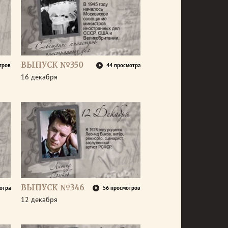
ВЫПУСК №350
тров
44 просмотра
16 декабря
ВЫПУСК №346
отра
56 просмотров
12 декабря