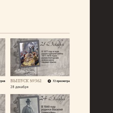
ВЫПУСК №362
тров
72 просмотра
28 декабря