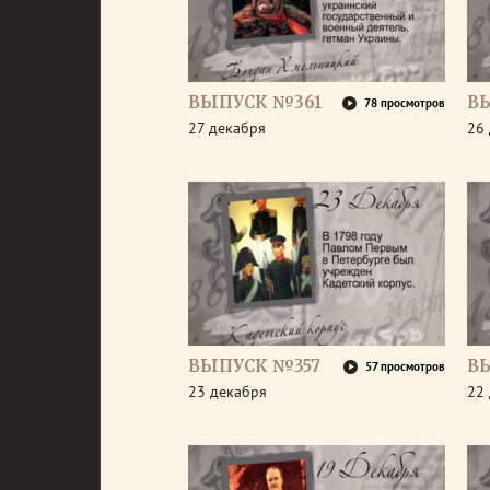
ВЫПУСК №361
В
78 просмотров
27 декабря
26
ВЫПУСК №357
В
57 просмотров
23 декабря
22