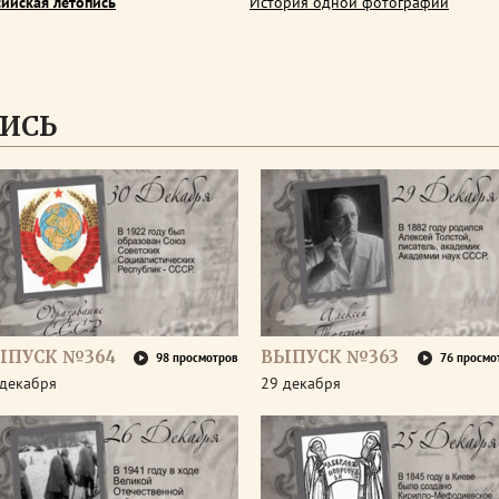
сийская летопись
История одной фотографии
ИСЬ
ЫПУСК №364
ВЫПУСК №363
98 просмотров
76 просмо
 декабря
29 декабря