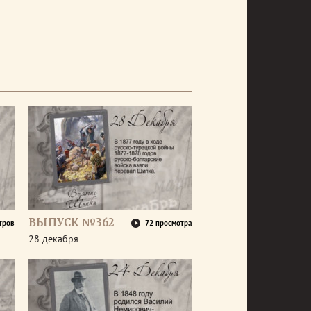
ВЫПУСК №362
тров
72 просмотра
28 декабря