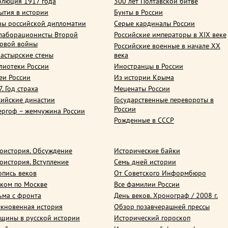
олюция 1917 года
300 лет Полтавской битве
ытия в истории
Бунты в России
ны российской дипломатии
Серые кардиналы России
лаборационисты Второй
Российские императоры в XIX веке
овой войны
Российские военные в начале ХХ
астырские стены
века
лиотеки России
Иностранцы в России
еи России
Из истории Крыма
. Год страха
Меценаты России
сийские династии
Государственные перевороты в
России
ергоф – жемчужина России
Рожденные в СССР
оистория. Обсуждение
Исторические байки
оистория. Вступление
Семь дней истории
опись веков
От Советского Информбюро
ком по Москве
Все фамилии России
ьма с фронта
День веков. Хронограф / 2008 г.
кновенная история
Обзор позавчерашней прессы
щины в русской истории
Исторический гороскоп