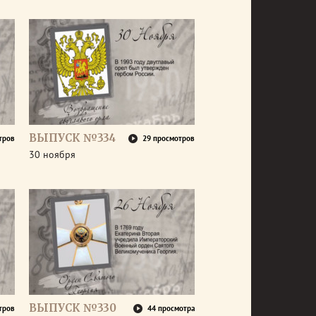
ВЫПУСК №334
тров
29 просмотров
30 ноября
ВЫПУСК №330
тров
44 просмотра