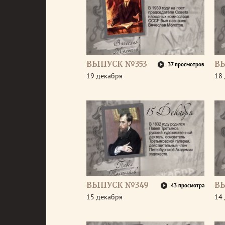
ВЫПУСК №353
В
37 просмотров
19 декабря
18
ВЫПУСК №349
В
43 просмотра
15 декабря
14