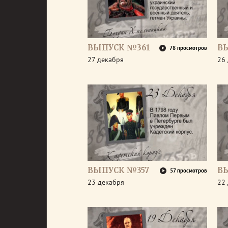
ВЫПУСК №361
В
78 просмотров
27 декабря
26
ВЫПУСК №357
В
57 просмотров
23 декабря
22