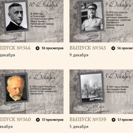
ЫПУСК №344
ВЫПУСК №343
38 просмотров
56 просмо
 декабря
9 декабря
ЫПУСК №340
ВЫПУСК №339
37 просмотров
57 просмо
декабря
5 декабря