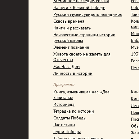
Всемирное наследие. Россия
Рев
На пути к Великой Победе
Соб
Русский музей: увидеть невидимое
Тай
Сквозь времена
Кол
мир
Найти и рассказать
Мон
Неизвестные страницы истории
русской школы
Биб
Элемент познания
Муз
Живота своего не жалеть для
1937
Отечества
Рос
Жил-был Дом
Пет
Личность в истории
Программа
Книга, изменившая нас. «Два
Кин
капитана»
Кин
Историада
Лет
Тетрадка по истории
Пеш
Солдаты Победы
Пис
Час истины
Обы
Герои Победы
Жен
Тайное становится явным