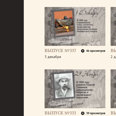
ВЫПУСК №337
В
46 просмотров
3 декабря
2 
ВЫПУСК №333
В
39 просмотров