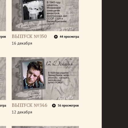
ВЫПУСК №350
тров
44 просмотра
16 декабря
ВЫПУСК №346
отра
56 просмотров
12 декабря