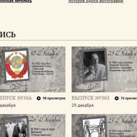
сийская летопись
История одной фотографии
ИСЬ
ЫПУСК №364
ВЫПУСК №363
98 просмотров
76 просмо
 декабря
29 декабря