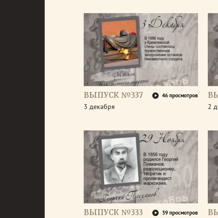
ВЫПУСК №337
В
46 просмотров
3 декабря
2 
ВЫПУСК №333
В
39 просмотров