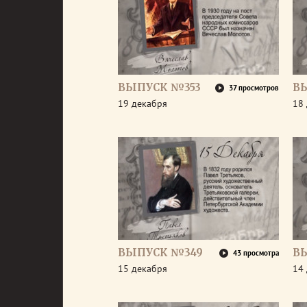
ВЫПУСК №353
В
37 просмотров
19 декабря
18
ВЫПУСК №349
В
43 просмотра
15 декабря
14