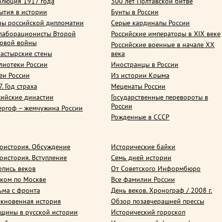
олюция 1917 года
300 лет Полтавской битве
ытия в истории
Бунты в России
ны российской дипломатии
Серые кардиналы России
лаборационисты Второй
Российские императоры в XIX веке
овой войны
Российские военные в начале ХХ
астырские стены
века
лиотеки России
Иностранцы в России
еи России
Из истории Крыма
. Год страха
Меценаты России
сийские династии
Государственные перевороты в
России
ергоф – жемчужина России
Рожденные в СССР
оистория. Обсуждение
Исторические байки
оистория. Вступление
Семь дней истории
опись веков
От Советского Информбюро
ком по Москве
Все фамилии России
ьма с фронта
День веков. Хронограф / 2008 г.
кновенная история
Обзор позавчерашней прессы
щины в русской истории
Исторический гороскоп