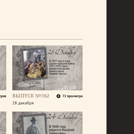
ВЫПУСК №362
тров
72 просмотра
28 декабря