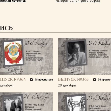
сийская летопись
История одной фотографии
ИСЬ
ЫПУСК №364
ВЫПУСК №363
98 просмотров
76 просмо
 декабря
29 декабря