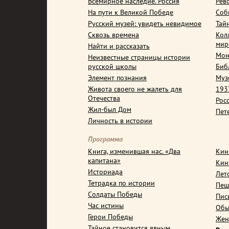
Всемирное наследие. Россия
Рев
На пути к Великой Победе
Соб
Русский музей: увидеть невидимое
Тай
Сквозь времена
Кол
мир
Найти и рассказать
Мон
Неизвестные страницы истории
русской школы
Биб
Элемент познания
Муз
Живота своего не жалеть для
1937
Отечества
Рос
Жил-был Дом
Пет
Личность в истории
Программа
Книга, изменившая нас. «Два
Кин
капитана»
Кин
Историада
Лет
Тетрадка по истории
Пеш
Солдаты Победы
Пис
Час истины
Обы
Герои Победы
Жен
Тайное становится явным