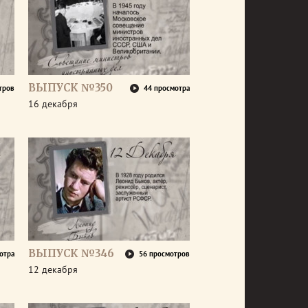
ВЫПУСК №350
тров
44 просмотра
16 декабря
ВЫПУСК №346
отра
56 просмотров
12 декабря