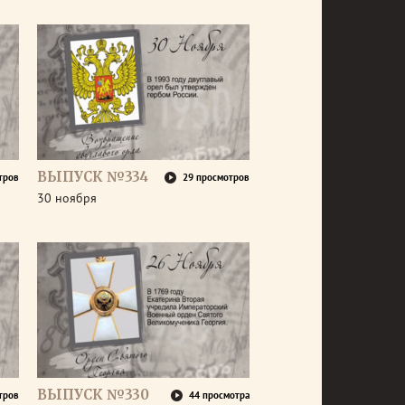
ВЫПУСК №334
тров
29 просмотров
30 ноября
ВЫПУСК №330
тров
44 просмотра