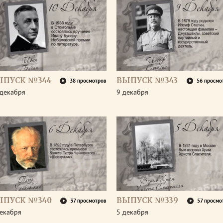
ЫПУСК №344
ВЫПУСК №343
38 просмотров
56 просмо
 декабря
9 декабря
ЫПУСК №340
ВЫПУСК №339
37 просмотров
57 просмо
декабря
5 декабря