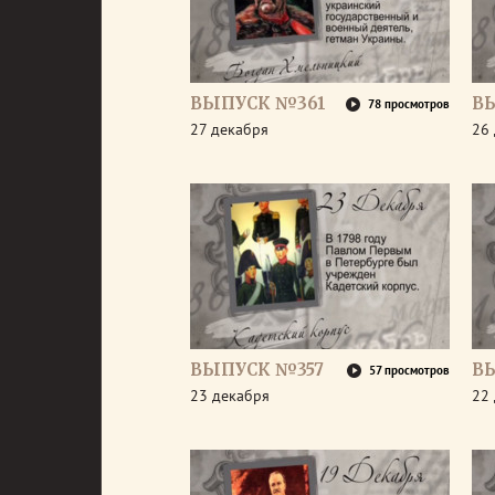
ВЫПУСК №361
В
78 просмотров
27 декабря
26
ВЫПУСК №357
В
57 просмотров
23 декабря
22