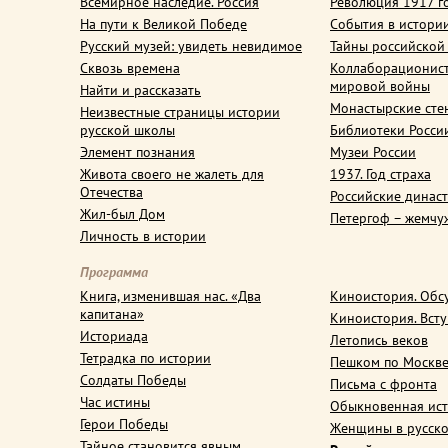
Всемирное наследие. Россия
Революция 1917 г
На пути к Великой Победе
События в истори
Русский музей: увидеть невидимое
Тайны российской
Сквозь времена
Коллаборационис
мировой войны
Найти и рассказать
Монастырские сте
Неизвестные страницы истории
русской школы
Библиотеки Росси
Элемент познания
Музеи России
Живота своего не жалеть для
1937. Год страха
Отечества
Российские динас
Жил-был Дом
Петергоф – жемчу
Личность в истории
Программа
Книга, изменившая нас. «Два
Киноистория. Обс
капитана»
Киноистория. Вст
Историада
Летопись веков
Тетрадка по истории
Пешком по Москв
Солдаты Победы
Письма с фронта
Час истины
Обыкновенная ис
Герои Победы
Женщины в русско
Тайное становится явным