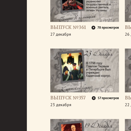
ВЫПУСК №361
В
78 просмотров
27 декабря
26
ВЫПУСК №357
В
57 просмотров
23 декабря
22