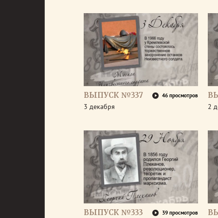
ВЫПУСК №337
В
46 просмотров
3 декабря
2 
ВЫПУСК №333
В
39 просмотров