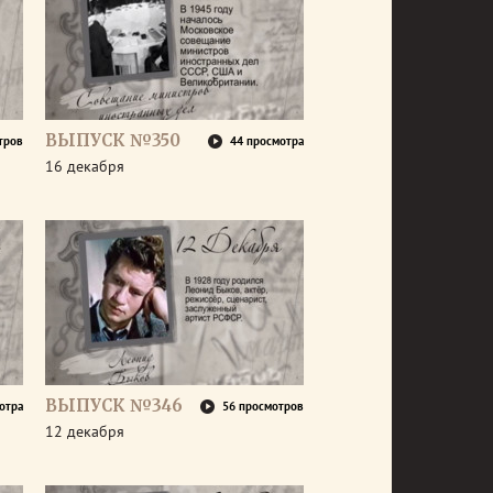
ВЫПУСК №350
тров
44 просмотра
16 декабря
ВЫПУСК №346
отра
56 просмотров
12 декабря