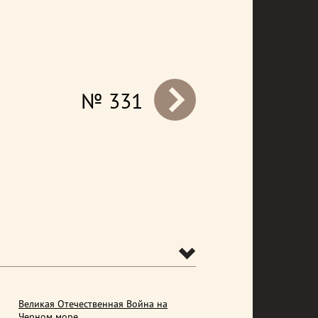
№ 331
prev
Великая Отечественная Война на
Черном море