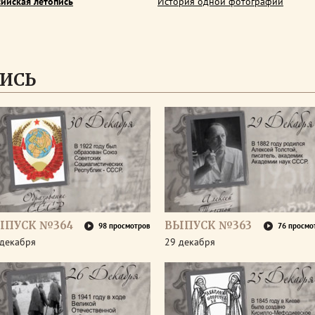
сийская летопись
История одной фотографии
ИСЬ
ЫПУСК №364
ВЫПУСК №363
98 просмотров
76 просмо
 декабря
29 декабря