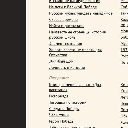
Всемирное наследие. Россия
Рев
На пути к Великой Победе
Соб
Русский музей: увидеть невидимое
Тай
Сквозь времена
Кол
мир
Найти и рассказать
Мон
Неизвестные страницы истории
русской школы
Биб
Элемент познания
Муз
Живота своего не жалеть для
1937
Отечества
Рос
Жил-был Дом
Пет
Личность в истории
Программа
Книга, изменившая нас. «Два
Кин
капитана»
Кин
Историада
Лет
Тетрадка по истории
Пеш
Солдаты Победы
Пис
Час истины
Обы
Герои Победы
Жен
Тайное становится явным