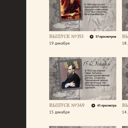
ВЫПУСК №353
В
37 просмотров
19 декабря
18
ВЫПУСК №349
В
43 просмотра
15 декабря
14