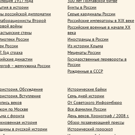
олюция 1917 года
300 лет Полтавской битве
ытия в истории
Бунты в России
ны российской дипломатии
Серые кардиналы России
лаборационисты Второй
Российские императоры в XIX веке
овой войны
Российские военные в начале ХХ
астырские стены
века
лиотеки России
Иностранцы в России
еи России
Из истории Крыма
. Год страха
Меценаты России
сийские династии
Государственные перевороты в
России
ергоф – жемчужина России
Рожденные в СССР
оистория. Обсуждение
Исторические байки
оистория. Вступление
Семь дней истории
опись веков
От Советского Информбюро
ком по Москве
Все фамилии России
ьма с фронта
День веков. Хронограф / 2008 г.
кновенная история
Обзор позавчерашней прессы
щины в русской истории
Исторический гороскоп