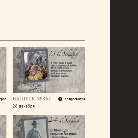
ВЫПУСК №362
тров
72 просмотра
28 декабря