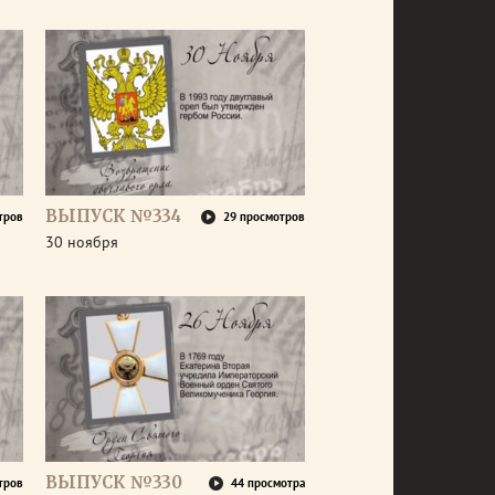
ВЫПУСК №334
тров
29 просмотров
30 ноября
ВЫПУСК №330
тров
44 просмотра