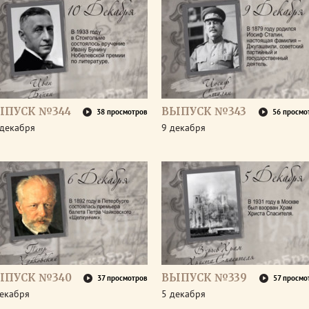
ЫПУСК №344
ВЫПУСК №343
38 просмотров
56 просмо
 декабря
9 декабря
ЫПУСК №340
ВЫПУСК №339
37 просмотров
57 просмо
декабря
5 декабря