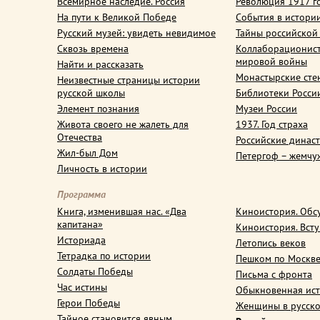
Всемирное наследие. Россия
Революция 1917 г
На пути к Великой Победе
События в истори
Русский музей: увидеть невидимое
Тайны российской
Сквозь времена
Коллаборационис
мировой войны
Найти и рассказать
Монастырские сте
Неизвестные страницы истории
русской школы
Библиотеки Росси
Элемент познания
Музеи России
Живота своего не жалеть для
1937. Год страха
Отечества
Российские динас
Жил-был Дом
Петергоф – жемчу
Личность в истории
Программа
Книга, изменившая нас. «Два
Киноистория. Обс
капитана»
Киноистория. Вст
Историада
Летопись веков
Тетрадка по истории
Пешком по Москв
Солдаты Победы
Письма с фронта
Час истины
Обыкновенная ис
Герои Победы
Женщины в русско
Тайное становится явным