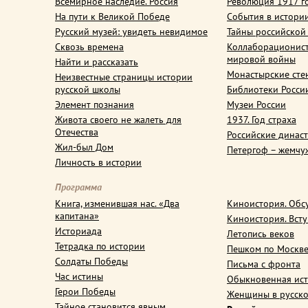
Всемирное наследие. Россия
Революция 1917 г
На пути к Великой Победе
События в истори
Русский музей: увидеть невидимое
Тайны российской
Сквозь времена
Коллаборационис
мировой войны
Найти и рассказать
Монастырские сте
Неизвестные страницы истории
русской школы
Библиотеки Росси
Элемент познания
Музеи России
Живота своего не жалеть для
1937. Год страха
Отечества
Российские динас
Жил-был Дом
Петергоф – жемчу
Личность в истории
Программа
Книга, изменившая нас. «Два
Киноистория. Обс
капитана»
Киноистория. Вст
Историада
Летопись веков
Тетрадка по истории
Пешком по Москв
Солдаты Победы
Письма с фронта
Час истины
Обыкновенная ис
Герои Победы
Женщины в русско
Тайное становится явным