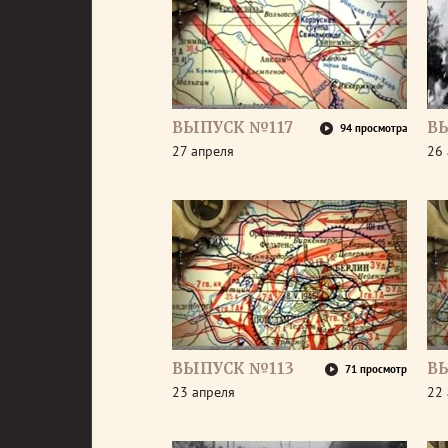
ВЫПУСК №117
В
94 просмотра
27 апреля
26 
ВЫПУСК №113
В
71 просмотр
23 апреля
22 