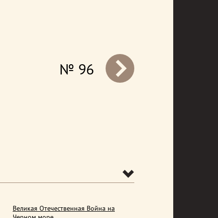
№ 96
prev
Великая Отечественная Война на
Черном море