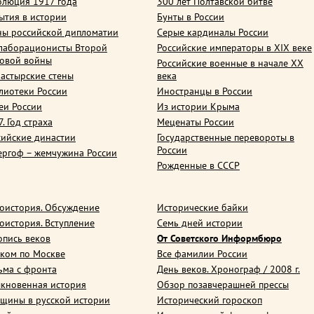
олюция 1917 года
300 лет Полтавской битве
ытия в истории
Бунты в России
ны российской дипломатии
Серые кардиналы России
лаборационисты Второй
Российские императоры в XIX веке
овой войны
Российские военные в начале ХХ
астырские стены
века
лиотеки России
Иностранцы в России
еи России
Из истории Крыма
. Год страха
Меценаты России
сийские династии
Государственные перевороты в
России
ергоф – жемчужина России
Рожденные в СССР
оистория. Обсуждение
Исторические байки
оистория. Вступление
Семь дней истории
опись веков
От Советского Информбюро
ком по Москве
Все фамилии России
ьма с фронта
День веков. Хронограф / 2008 г.
кновенная история
Обзор позавчерашней прессы
щины в русской истории
Исторический гороскоп