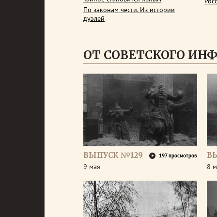
Рос
По законам чести. Из истории
дуэлей
ОТ СОВЕТСКОГО ИН
ВЫПУСК №129
В
197 просмотров
9 мая
8 м