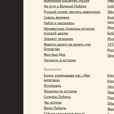
Всемирное наследие. Россия
Рев
На пути к Великой Победе
Соб
Русский музей: увидеть невидимое
Тай
Сквозь времена
Кол
мир
Найти и рассказать
Мон
Неизвестные страницы истории
русской школы
Биб
Элемент познания
Муз
Живота своего не жалеть для
1937
Отечества
Рос
Жил-был Дом
Пет
Личность в истории
Программа
Книга, изменившая нас. «Два
Кин
капитана»
Кин
Историада
Лет
Тетрадка по истории
Пеш
Солдаты Победы
Пис
Час истины
Обы
Герои Победы
Жен
Тайное становится явным