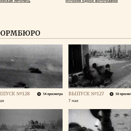
сийская летопись
История одной фотографии
ФОРМБЮРО
ЫПУСК №128
ВЫПУСК №127
54 просмотра
50 просмо
ая
7 мая