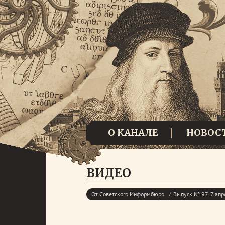
О КАНАЛЕ
НОВОС
ВИДЕО
От Советского Информбюро
Выпуск № 97. 7 апр