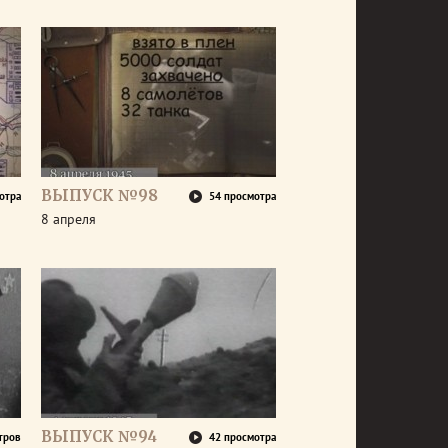
ВЫПУСК №98
отра
54 просмотра
8 апреля
ВЫПУСК №94
тров
42 просмотра