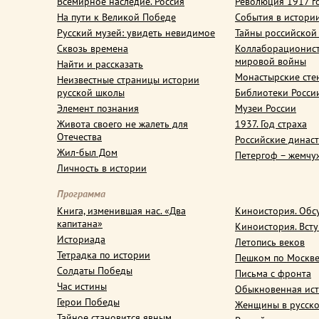
Всемирное наследие. Россия
Революция 1917 г
На пути к Великой Победе
События в истори
Русский музей: увидеть невидимое
Тайны российской
Сквозь времена
Коллаборационис
мировой войны
Найти и рассказать
Монастырские сте
Неизвестные страницы истории
русской школы
Библиотеки Росси
Элемент познания
Музеи России
Живота своего не жалеть для
1937. Год страха
Отечества
Российские динас
Жил-был Дом
Петергоф – жемчу
Личность в истории
Программа
Книга, изменившая нас. «Два
Киноистория. Обс
капитана»
Киноистория. Вст
Историада
Летопись веков
Тетрадка по истории
Пешком по Москв
Солдаты Победы
Письма с фронта
Час истины
Обыкновенная ис
Герои Победы
Женщины в русско
Тайное становится явным