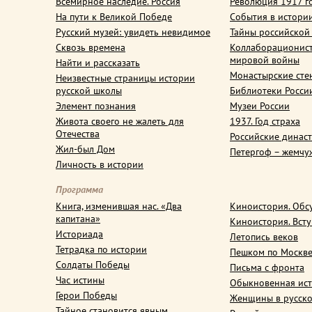
Всемирное наследие. Россия
Революция 1917 г
На пути к Великой Победе
События в истори
Русский музей: увидеть невидимое
Тайны российской
Сквозь времена
Коллаборационис
мировой войны
Найти и рассказать
Монастырские сте
Неизвестные страницы истории
русской школы
Библиотеки Росси
Элемент познания
Музеи России
Живота своего не жалеть для
1937. Год страха
Отечества
Российские динас
Жил-был Дом
Петергоф – жемчу
Личность в истории
Программа
Книга, изменившая нас. «Два
Киноистория. Обс
капитана»
Киноистория. Вст
Историада
Летопись веков
Тетрадка по истории
Пешком по Москв
Солдаты Победы
Письма с фронта
Час истины
Обыкновенная ис
Герои Победы
Женщины в русско
Тайное становится явным