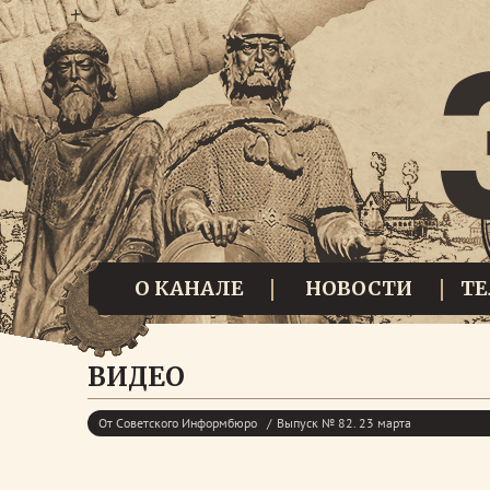
О КАНАЛЕ
НОВОСТИ
Т
ВИДЕО
От Советского Информбюро
Выпуск № 82. 23 марта