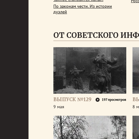
Рос
По законам чести. Из истории
дуэлей
ОТ СОВЕТСКОГО ИН
ВЫПУСК №129
В
197 просмотров
9 мая
8 м