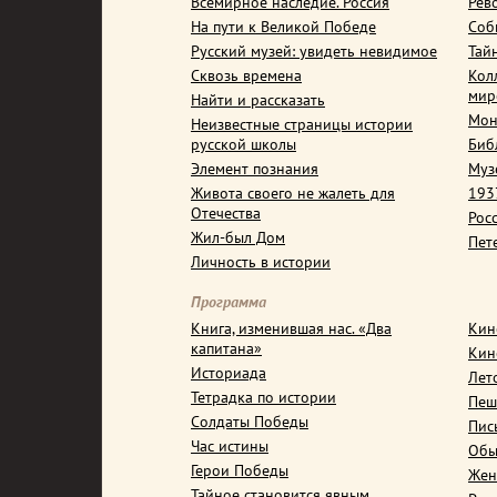
Всемирное наследие. Россия
Рев
На пути к Великой Победе
Соб
Русский музей: увидеть невидимое
Тай
Сквозь времена
Кол
мир
Найти и рассказать
Мон
Неизвестные страницы истории
русской школы
Биб
Элемент познания
Муз
Живота своего не жалеть для
1937
Отечества
Рос
Жил-был Дом
Пет
Личность в истории
Программа
Книга, изменившая нас. «Два
Кин
капитана»
Кин
Историада
Лет
Тетрадка по истории
Пеш
Солдаты Победы
Пис
Час истины
Обы
Герои Победы
Жен
Тайное становится явным