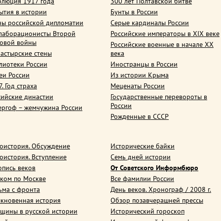
олюция 1917 года
300 лет Полтавской битве
ытия в истории
Бунты в России
ны российской дипломатии
Серые кардиналы России
лаборационисты Второй
Российские императоры в XIX веке
овой войны
Российские военные в начале ХХ
астырские стены
века
лиотеки России
Иностранцы в России
еи России
Из истории Крыма
. Год страха
Меценаты России
сийские династии
Государственные перевороты в
России
ергоф – жемчужина России
Рожденные в СССР
оистория. Обсуждение
Исторические байки
оистория. Вступление
Семь дней истории
опись веков
От Советского Информбюро
ком по Москве
Все фамилии России
ьма с фронта
День веков. Хронограф / 2008 г.
кновенная история
Обзор позавчерашней прессы
щины в русской истории
Исторический гороскоп