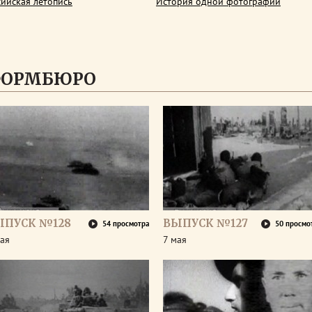
сийская летопись
История одной фотографии
ФОРМБЮРО
ЫПУСК №128
ВЫПУСК №127
54 просмотра
50 просмо
ая
7 мая