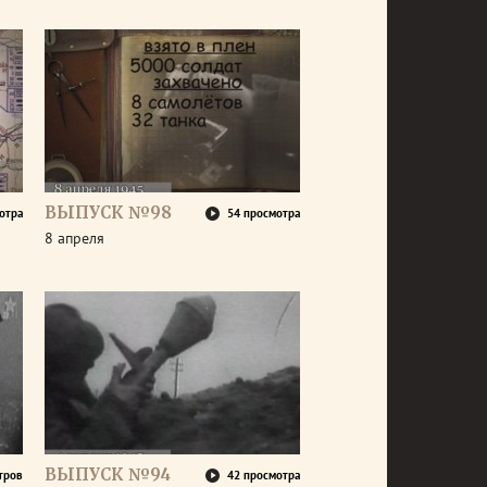
ВЫПУСК №98
отра
54 просмотра
8 апреля
ВЫПУСК №94
тров
42 просмотра