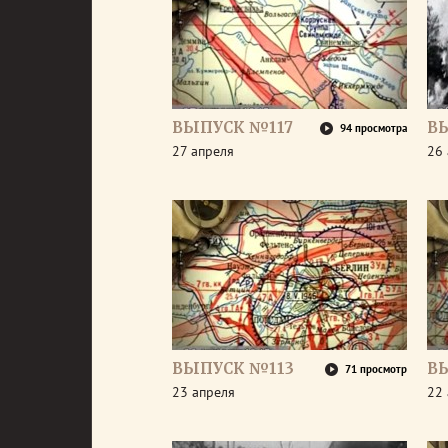
ВЫПУСК №117
В
94 просмотра
27 апреля
26 
ВЫПУСК №113
В
71 просмотр
23 апреля
22 