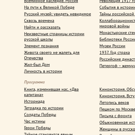
Всемирное наследие. Россия
Революция 1917 г
На пути к Великой Победе
События в истори
Русский музей: увидеть невидимое
Тайны российской
Сквозь времена
Коллаборационис
мировой войны
Найти и рассказать
Монастырские сте
Неизвестные страницы истории
русской школы
Библиотеки Росси
Элемент познания
Музеи России
Живота своего не жалеть для
1937. Год страха
Отечества
Российские динас
Жил-был Дом
Петергоф – жемчу
Личность в истории
Программа
Книга, изменившая нас. «Два
Киноистория. Обс
капитана»
Киноистория. Вст
Историада
Летопись веков
Тетрадка по истории
Пешком по Москв
Солдаты Победы
Письма с фронта
Час истины
Обыкновенная ис
Герои Победы
Женщины в русско
Тайное становится явным