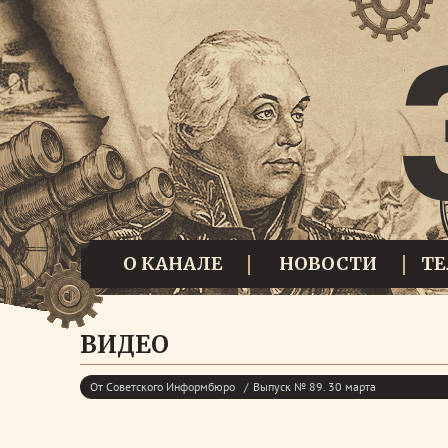
О КАНАЛЕ
НОВОСТИ
Т
ВИДЕО
От Советского Информбюро
Выпуск № 89. 30 марта