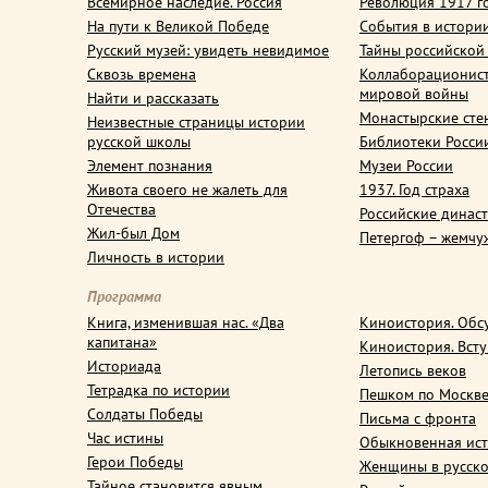
Всемирное наследие. Россия
Революция 1917 г
На пути к Великой Победе
События в истори
Русский музей: увидеть невидимое
Тайны российской
Сквозь времена
Коллаборационис
мировой войны
Найти и рассказать
Монастырские сте
Неизвестные страницы истории
русской школы
Библиотеки Росси
Элемент познания
Музеи России
Живота своего не жалеть для
1937. Год страха
Отечества
Российские динас
Жил-был Дом
Петергоф – жемчу
Личность в истории
Программа
Книга, изменившая нас. «Два
Киноистория. Обс
капитана»
Киноистория. Вст
Историада
Летопись веков
Тетрадка по истории
Пешком по Москв
Солдаты Победы
Письма с фронта
Час истины
Обыкновенная ис
Герои Победы
Женщины в русско
Тайное становится явным