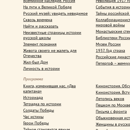
Всемирное наследие. Россия
Революция 1917 г
На пути к Великой Победе
События в истори
Русский музей: увидеть невидимое
Тайны российской
Сквозь времена
Коллаборационис
мировой войны
Найти и рассказать
Монастырские сте
Неизвестные страницы истории
русской школы
Библиотеки Росси
Элемент познания
Музеи России
Живота своего не жалеть для
1937. Год страха
Отечества
Российские динас
Жил-был Дом
Петергоф – жемчу
Личность в истории
Программа
Книга, изменившая нас. «Два
Киноистория. Обс
капитана»
Киноистория. Вст
Историада
Летопись веков
Тетрадка по истории
Пешком по Москв
Солдаты Победы
Письма с фронта
Час истины
Обыкновенная ис
Герои Победы
Женщины в русско
Тайное становится явным