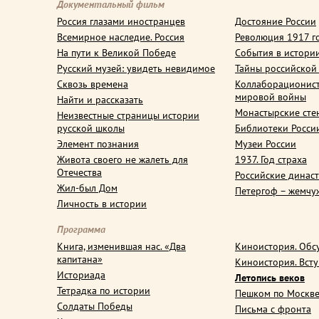
Документальный фильм
Россия глазами иностранцев
Достояние России
Всемирное наследие. Россия
Революция 1917 г
На пути к Великой Победе
События в истори
Русский музей: увидеть невидимое
Тайны российской
Сквозь времена
Коллаборационис
мировой войны
Найти и рассказать
Монастырские сте
Неизвестные страницы истории
русской школы
Библиотеки Росси
Элемент познания
Музеи России
Живота своего не жалеть для
1937. Год страха
Отечества
Российские динас
Жил-был Дом
Петергоф – жемчу
Личность в истории
Программа
Книга, изменившая нас. «Два
Киноистория. Обс
капитана»
Киноистория. Вст
Историада
Летопись веков
Тетрадка по истории
Пешком по Москв
Солдаты Победы
Письма с фронта