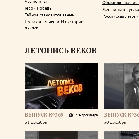
Час истины
Обыкновенная ис
Герои Победы
Женщины в русско
Тайное становится явным
Российская летопи
По законам чести. Из истории
дуэлей
ЛЕТОПИСЬ ВЕКОВ
ВЫПУСК №365
ВЫПУСК №3
724 просмотра
31 декабря
30 декабря