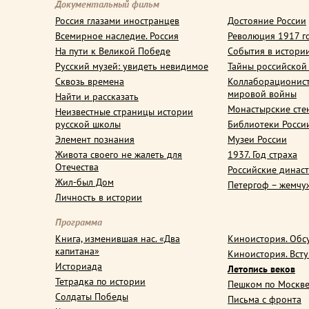
Документальный фильм
Россия глазами иностранцев
Достояние России
Всемирное наследие. Россия
Революция 1917 г
На пути к Великой Победе
События в истори
Русский музей: увидеть невидимое
Тайны российской
Сквозь времена
Коллаборационис
мировой войны
Найти и рассказать
Монастырские сте
Неизвестные страницы истории
русской школы
Библиотеки Росси
Элемент познания
Музеи России
Живота своего не жалеть для
1937. Год страха
Отечества
Российские динас
Жил-был Дом
Петергоф – жемчу
Личность в истории
Программа
Книга, изменившая нас. «Два
Киноистория. Обс
капитана»
Киноистория. Вст
Историада
Летопись веков
Тетрадка по истории
Пешком по Москв
Солдаты Победы
Письма с фронта