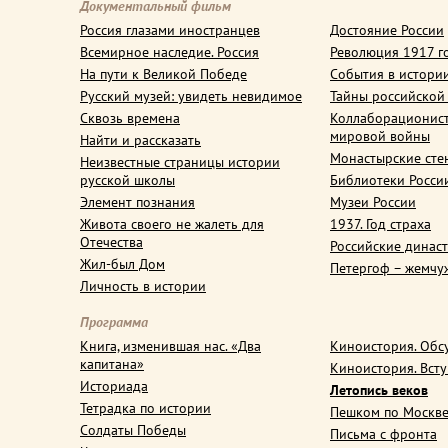
Документальный фильм
Россия глазами иностранцев
Достояние России
Всемирное наследие. Россия
Революция 1917 г
На пути к Великой Победе
События в истори
Русский музей: увидеть невидимое
Тайны российской
Сквозь времена
Коллаборационис
мировой войны
Найти и рассказать
Монастырские сте
Неизвестные страницы истории
русской школы
Библиотеки Росси
Элемент познания
Музеи России
Живота своего не жалеть для
1937. Год страха
Отечества
Российские динас
Жил-был Дом
Петергоф – жемчу
Личность в истории
Программа
Книга, изменившая нас. «Два
Киноистория. Обс
капитана»
Киноистория. Вст
Историада
Летопись веков
Тетрадка по истории
Пешком по Москв
Солдаты Победы
Письма с фронта