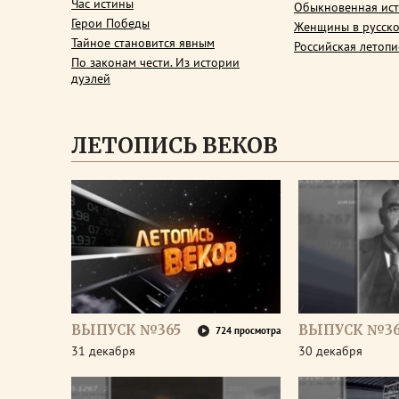
Час истины
Обыкновенная ис
Герои Победы
Женщины в русско
Тайное становится явным
Российская летопи
По законам чести. Из истории
дуэлей
ЛЕТОПИСЬ ВЕКОВ
ВЫПУСК №365
ВЫПУСК №3
724 просмотра
31 декабря
30 декабря