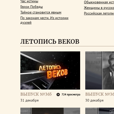
Час истины
Обыкновенная ис
Герои Победы
Женщины в русско
Тайное становится явным
Российская летопи
По законам чести. Из истории
дуэлей
ЛЕТОПИСЬ ВЕКОВ
ВЫПУСК №365
ВЫПУСК №3
724 просмотра
31 декабря
30 декабря