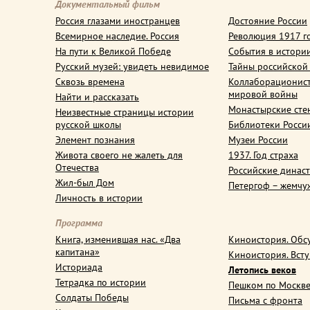
Документальный фильм
Россия глазами иностранцев
Достояние России
Всемирное наследие. Россия
Революция 1917 г
На пути к Великой Победе
События в истори
Русский музей: увидеть невидимое
Тайны российской
Сквозь времена
Коллаборационис
мировой войны
Найти и рассказать
Монастырские сте
Неизвестные страницы истории
русской школы
Библиотеки Росси
Элемент познания
Музеи России
Живота своего не жалеть для
1937. Год страха
Отечества
Российские динас
Жил-был Дом
Петергоф – жемчу
Личность в истории
Программа
Книга, изменившая нас. «Два
Киноистория. Обс
капитана»
Киноистория. Вст
Историада
Летопись веков
Тетрадка по истории
Пешком по Москв
Солдаты Победы
Письма с фронта