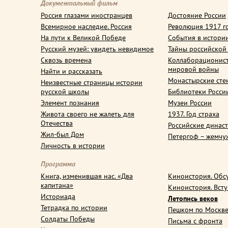
Документальный фильм
Россия глазами иностранцев
Достояние России
Всемирное наследие. Россия
Революция 1917 г
На пути к Великой Победе
События в истори
Русский музей: увидеть невидимое
Тайны российской
Сквозь времена
Коллаборационис
мировой войны
Найти и рассказать
Монастырские сте
Неизвестные страницы истории
русской школы
Библиотеки Росси
Элемент познания
Музеи России
Живота своего не жалеть для
1937. Год страха
Отечества
Российские динас
Жил-был Дом
Петергоф – жемчу
Личность в истории
Программа
Книга, изменившая нас. «Два
Киноистория. Обс
капитана»
Киноистория. Вст
Историада
Летопись веков
Тетрадка по истории
Пешком по Москв
Солдаты Победы
Письма с фронта