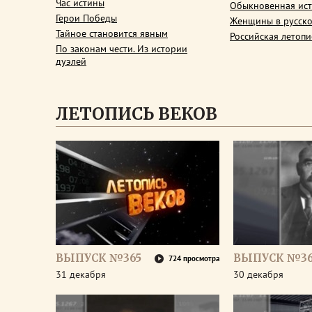
Час истины
Обыкновенная ис
Герои Победы
Женщины в русско
Тайное становится явным
Российская летопи
По законам чести. Из истории
дуэлей
ЛЕТОПИСЬ ВЕКОВ
ВЫПУСК №365
ВЫПУСК №3
724 просмотра
31 декабря
30 декабря