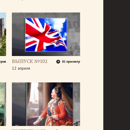
ВЫПУСК №102
тров
81 просмотр
12 апреля