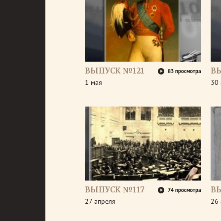
ВЫПУСК №121
В
83 просмотра
1 мая
30 
ВЫПУСК №117
В
74 просмотра
27 апреля
26 