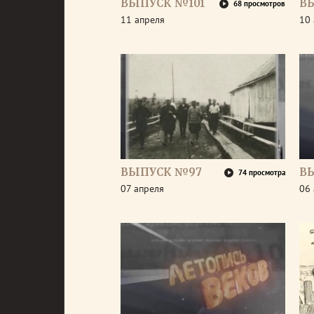
ВЫПУСК №101
В
68 просмотров
11 апреля
10 
ВЫПУСК №97
В
74 просмотра
07 апреля
06 