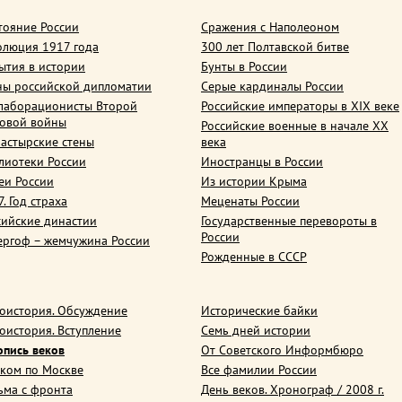
тояние России
Сражения с Наполеоном
олюция 1917 года
300 лет Полтавской битве
ытия в истории
Бунты в России
ны российской дипломатии
Серые кардиналы России
лаборационисты Второй
Российские императоры в XIX веке
овой войны
Российские военные в начале ХХ
астырские стены
века
лиотеки России
Иностранцы в России
еи России
Из истории Крыма
. Год страха
Меценаты России
сийские династии
Государственные перевороты в
России
ергоф – жемчужина России
Рожденные в СССР
оистория. Обсуждение
Исторические байки
оистория. Вступление
Семь дней истории
опись веков
От Советского Информбюро
ком по Москве
Все фамилии России
ьма с фронта
День веков. Хронограф / 2008 г.