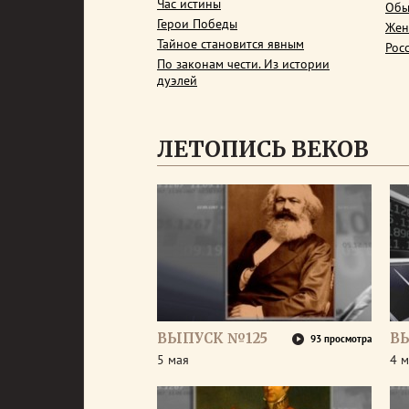
Час истины
Обы
Герои Победы
Жен
Тайное становится явным
Рос
По законам чести. Из истории
дуэлей
ЛЕТОПИСЬ ВЕКОВ
ВЫПУСК №125
В
93 просмотра
5 мая
4 м