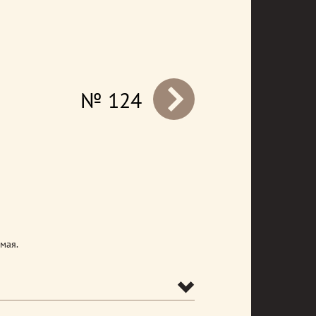
№ 124
prev
мая.