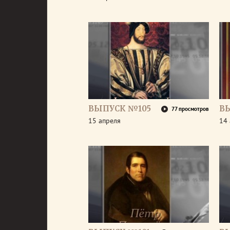
ВЫПУСК №105
В
77 просмотров
15 апреля
14 