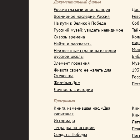
Документальный фильм
Россия глазами иностранцев
Дос
Всемирное наследие. Россия
Рев
На пути к Великой Победе
Соб
Русский музей: увидеть невидимое
Тай
Сквозь времена
Кол
мир
Найти и рассказать
Мон
Неизвестные страницы истории
русской школы
Биб
Элемент познания
Муз
Живота своего не жалеть для
1937
Отечества
Рос
Жил-был Дом
Пет
Личность в истории
Программа
Книга, изменившая нас. «Два
Кин
капитана»
Кин
Историада
Лет
Тетрадка по истории
Пеш
Солдаты Победы
Пис