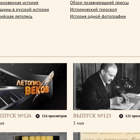
кновенная история
Обзор позавчерашней прессы
щины в русской истории
Исторический гороскоп
сийская летопись
История одной фотографии
ЫПУСК №124
ВЫПУСК №123
116 просмотров
121 прос
ая
3 мая