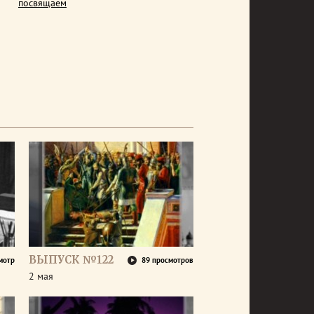
посвящаем
ВЫПУСК №122
мотр
89 просмотров
2 мая